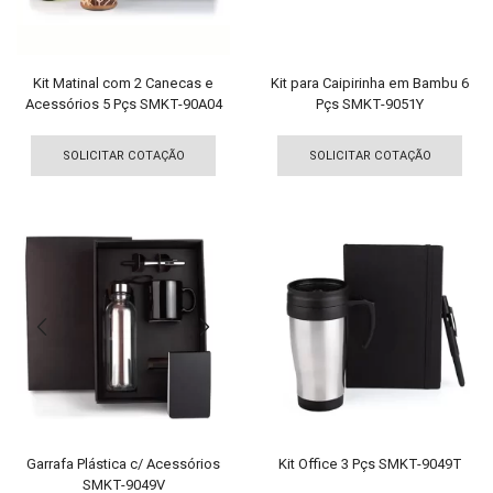
página
do
do
pro
produto
Kit Matinal com 2 Canecas e
Kit para Caipirinha em Bambu 6
Acessórios 5 Pçs SMKT-90A04
Pçs SMKT-9051Y
Este
Est
produto
pro
SOLICITAR COTAÇÃO
SOLICITAR COTAÇÃO
tem
tem
várias
vári
variantes.
vari
As
As
opções
opç
podem
pod
ser
ser
escolhidas
esco
na
na
página
pági
do
do
produto
pro
Garrafa Plástica c/ Acessórios
Kit Office 3 Pçs SMKT-9049T
SMKT-9049V
Est