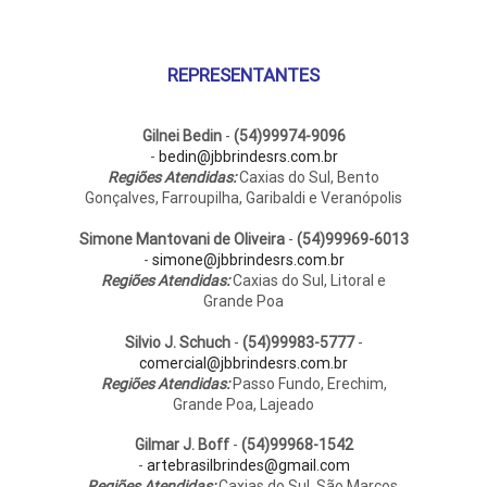
REPRESENTANTES
Gilnei Bedin
-
(54)99974-9096
-
bedin@jbbrindesrs.com.br
Regiões Atendidas:
Caxias do Sul, Bento
Gonçalves, Farroupilha, Garibaldi e Veranópolis
Simone Mantovani de Oliveira
-
(54)99969-6013
-
simone@jbbrindesrs.com.br
Regiões Atendidas:
Caxias do Sul, Litoral e
Grande Poa
Silvio J. Schuch
-
(54)99983-5777
-
comercial@jbbrindesrs.com.br
Regiões Atendidas:
Passo Fundo, Erechim,
Grande Poa, Lajeado
Gilmar J. Boff
-
(54)99968-1542
-
artebrasilbrindes@gmail.com
Regiões Atendidas:
Caxias do Sul, São Marcos,