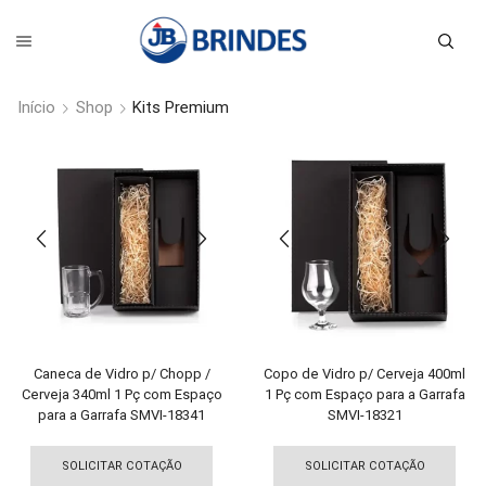
Início
Shop
Kits Premium
Caneca de Vidro p/ Chopp /
Copo de Vidro p/ Cerveja 400ml
Cerveja 340ml 1 Pç com Espaço
1 Pç com Espaço para a Garrafa
para a Garrafa SMVI-18341
SMVI-18321
Este
Est
produto
pro
SOLICITAR COTAÇÃO
SOLICITAR COTAÇÃO