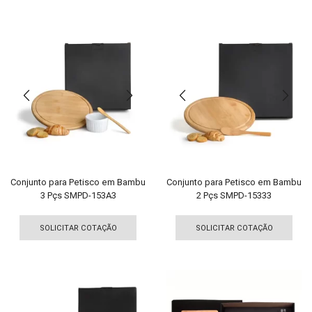
tem
tem
várias
vári
variantes.
vari
As
As
opções
opç
podem
pod
ser
ser
escolhidas
esco
na
na
página
pági
do
do
produto
pro
Conjunto para Petisco em Bambu
Conjunto para Petisco em Bambu
3 Pçs SMPD-153A3
2 Pçs SMPD-15333
Este
Est
produto
pro
SOLICITAR COTAÇÃO
SOLICITAR COTAÇÃO
tem
tem
várias
vári
variantes.
vari
As
As
opções
opç