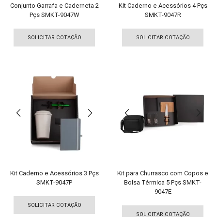
Conjunto Garrafa e Caderneta 2
Kit Caderno e Acessórios 4 Pçs
Pçs SMKT-9047W
SMKT-9047R
Este
Est
produto
pro
SOLICITAR COTAÇÃO
SOLICITAR COTAÇÃO
tem
tem
várias
vári
variantes.
vari
As
As
opções
opç
podem
pod
ser
ser
escolhidas
esco
na
na
página
pági
do
do
produto
pro
Kit Caderno e Acessórios 3 Pçs
Kit para Churrasco com Copos e
SMKT-9047P
Bolsa Térmica 5 Pçs SMKT-
9047E
Este
Est
produto
SOLICITAR COTAÇÃO
pro
tem
SOLICITAR COTAÇÃO