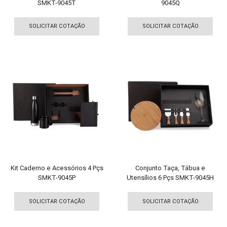
SMKT-9045T
9045Q
Este
Est
produto
pro
SOLICITAR COTAÇÃO
SOLICITAR COTAÇÃO
tem
tem
várias
vári
variantes.
vari
As
As
opções
opç
podem
pod
ser
ser
escolhidas
esco
na
na
página
pági
do
do
produto
pro
Kit Caderno e Acessórios 4 Pçs
Conjunto Taça, Tábua e
SMKT-9045P
Utensílios 6 Pçs SMKT-9045H
Este
Est
produto
pro
SOLICITAR COTAÇÃO
SOLICITAR COTAÇÃO
tem
tem
várias
vári