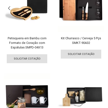
podem
pod
ser
ser
escolhidas
esco
na
na
página
pági
do
do
produto
pro
Petisqueira em Bambu com
Kit Churrasco / Cerveja 5 Pçs
Formato de Coração com
SMKT-90A32
Espátulas SMPD-04X13
Est
Este
pro
SOLICITAR COTAÇÃO
produto
tem
SOLICITAR COTAÇÃO
tem
vári
várias
vari
variantes.
As
As
opç
opções
pod
podem
ser
ser
esco
escolhidas
na
na
pági