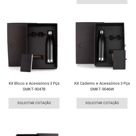
tem
várias
vári
variantes.
vari
As
As
opções
opç
podem
pod
ser
ser
escolhidas
esco
na
na
página
pági
do
do
produto
pro
Kit Bloco e Acessórios 3 Pçs
Kit Caderno e Acessórios 3 Pçs
SMKT-9047B
SMKT-9046W
Este
Est
produto
pro
SOLICITAR COTAÇÃO
SOLICITAR COTAÇÃO
tem
tem
várias
vári
variantes.
vari
As
As