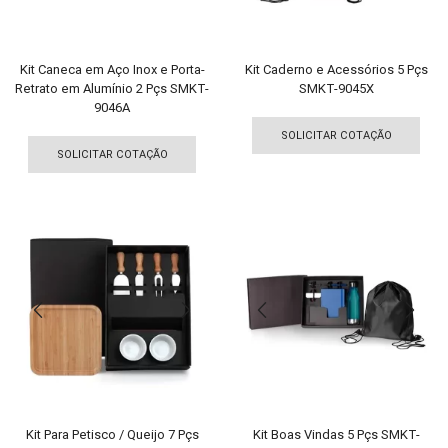
página
pági
do
do
produto
pro
Kit Caneca em Aço Inox e Porta-
Kit Caderno e Acessórios 5 Pçs
Retrato em Alumínio 2 Pçs SMKT-
SMKT-9045X
9046A
Est
Este
pro
SOLICITAR COTAÇÃO
produto
tem
SOLICITAR COTAÇÃO
tem
vári
várias
vari
variantes.
As
As
opç
opções
pod
podem
ser
ser
esco
escolhidas
na
na
pági
página
do
do
pro
produto
Kit Para Petisco / Queijo 7 Pçs
Kit Boas Vindas 5 Pçs SMKT-