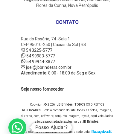
Flores da Cunha, Nova Petrópolis
CONTATO
Rua do Rosário, 74 -Sala 1
CEP 95010-250 | Caxias do Sul | RS
54 3225-5777
54 99983-5777
54 99944-3877
joel@jbbrindesrs.com.br
Atendimento
: 8:00 - 18:00 de Seg a Sex
Seja nosso fornecedor
Copyright © 2026.
JB Brindes
. TODOS OS DIREITOS
RESERVADOS. Todo o conteúdo do site, todas as fotos, imagens,
dizeres, som, software, conjunto imagem, layout, aqui veiculados
são de propriedade exclusiva da
JB Brindes.
Posso Ajudar?
Este site foi desenvolvido e é administrado pela