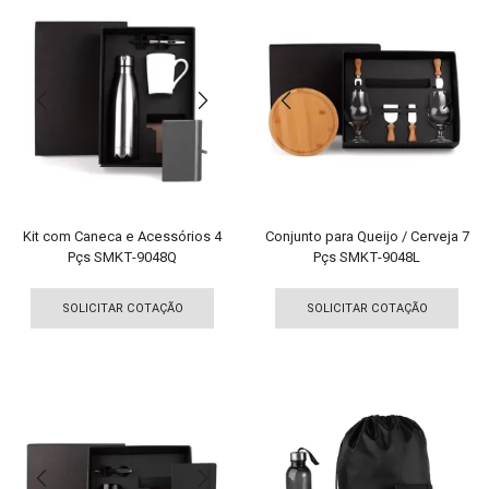
variantes.
vari
As
As
opções
opç
podem
pod
ser
ser
escolhidas
esco
na
na
página
pági
do
do
produto
pro
Kit com Caneca e Acessórios 4
Conjunto para Queijo / Cerveja 7
Pçs SMKT-9048Q
Pçs SMKT-9048L
Este
Est
produto
pro
SOLICITAR COTAÇÃO
SOLICITAR COTAÇÃO
tem
tem
várias
vári
variantes.
vari
As
As
opções
opç
podem
pod
ser
ser