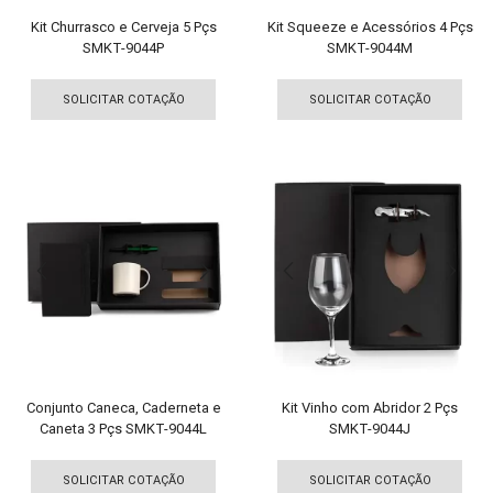
produto
pro
Kit Churrasco e Cerveja 5 Pçs
Kit Squeeze e Acessórios 4 Pçs
SMKT-9044P
SMKT-9044M
Este
Est
produto
pro
SOLICITAR COTAÇÃO
SOLICITAR COTAÇÃO
tem
tem
várias
vári
variantes.
vari
As
As
opções
opç
podem
pod
ser
ser
escolhidas
esco
na
na
página
pági
do
do
produto
pro
Conjunto Caneca, Caderneta e
Kit Vinho com Abridor 2 Pçs
Caneta 3 Pçs SMKT-9044L
SMKT-9044J
Este
Est
produto
pro
SOLICITAR COTAÇÃO
SOLICITAR COTAÇÃO