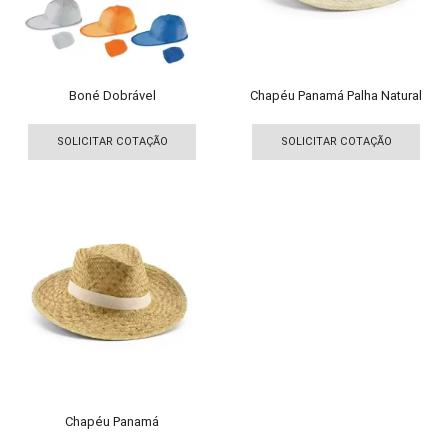
na
na
página
pági
do
do
produto
pro
Boné Dobrável
Chapéu Panamá Palha Natural
Este
produto
SOLICITAR COTAÇÃO
SOLICITAR COTAÇÃO
tem
várias
variantes.
As
opções
podem
ser
escolhidas
na
página
do
produto
Chapéu Panamá