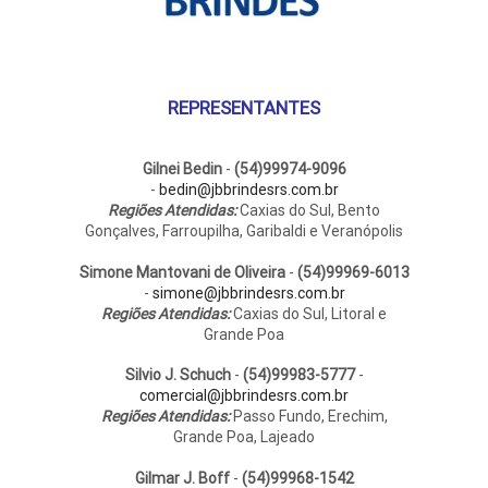
REPRESENTANTES
Gilnei Bedin
-
(54)99974-9096
-
bedin@jbbrindesrs.com.br
Regiões Atendidas:
Caxias do Sul, Bento
Gonçalves, Farroupilha, Garibaldi e Veranópolis
Simone Mantovani de Oliveira
-
(54)99969-6013
-
simone@jbbrindesrs.com.br
Regiões Atendidas:
Caxias do Sul, Litoral e
Grande Poa
Silvio J. Schuch
-
(54)99983-5777
-
comercial@jbbrindesrs.com.br
Regiões Atendidas:
Passo Fundo, Erechim,
Grande Poa, Lajeado
Gilmar J. Boff
-
(54)99968-1542