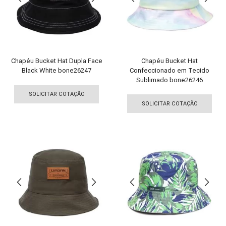
esco
na
na
página
pági
do
do
produto
pro
Chapéu Bucket Hat Dupla Face
Chapéu Bucket Hat
Black White bone26247
Confeccionado em Tecido
Sublimado bone26246
Este
Est
produto
SOLICITAR COTAÇÃO
pro
tem
SOLICITAR COTAÇÃO
tem
várias
vári
variantes.
vari
As
As
opções
opç
podem
pod
ser
ser
escolhidas
esco
na
na
página
pági
do
do