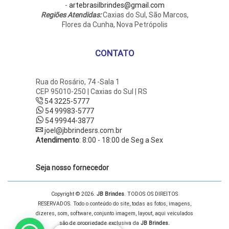
-
artebrasilbrindes@gmail.com
Regiões Atendidas:
Caxias do Sul, São Marcos,
Flores da Cunha, Nova Petrópolis
CONTATO
Rua do Rosário, 74 -Sala 1
CEP 95010-250 | Caxias do Sul | RS
54 3225-5777
54 99983-5777
54 99944-3877
joel@jbbrindesrs.com.br
Atendimento
: 8:00 - 18:00 de Seg a Sex
Seja nosso fornecedor
Copyright © 2026.
JB Brindes
. TODOS OS DIREITOS
RESERVADOS. Todo o conteúdo do site, todas as fotos, imagens,
dizeres, som, software, conjunto imagem, layout, aqui veiculados
são de propriedade exclusiva da
JB Brindes.