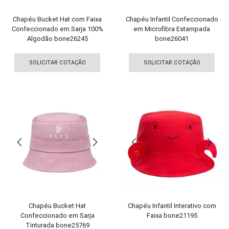
produto
pro
Chapéu Bucket Hat com Faixa
Chapéu Infantil Confeccionado
Confeccionado em Sarja 100%
em Microfibra Estampada
Algodão bone26245
bone26041
Este
Est
produto
pro
SOLICITAR COTAÇÃO
SOLICITAR COTAÇÃO
tem
tem
várias
vári
variantes.
vari
As
As
opções
opç
podem
pod
ser
ser
escolhidas
esco
na
na
página
pági
do
do
produto
pro
Chapéu Bucket Hat
Chapéu Infantil Interativo com
Confeccionado em Sarja
Faixa bone21195
Tinturada bone25769
Est