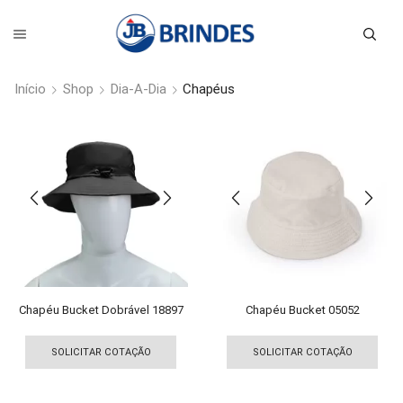
Início
Shop
Dia-A-Dia
Chapéus
Chapéu Bucket Dobrável 18897
Chapéu Bucket 05052
Este
Est
produto
pro
SOLICITAR COTAÇÃO
SOLICITAR COTAÇÃO
tem
tem
várias
vári