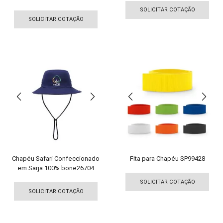
Este
pro
SOLICITAR COTAÇÃO
produto
tem
SOLICITAR COTAÇÃO
tem
vári
várias
vari
variantes.
As
As
opç
opções
pod
podem
ser
ser
esco
escolhidas
na
na
pági
página
do
do
pro
produto
Chapéu Safari Confeccionado
Fita para Chapéu SP99428
em Sarja 100% bone26704
Est
Este
pro
SOLICITAR COTAÇÃO
produto
tem
SOLICITAR COTAÇÃO
tem
vári
várias
vari