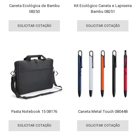
produto
Caneta Ecológica de Bambu
Kit Ecológico Caneta e Lapiseira
08250
Bambu 08251
Este
Est
produto
pro
SOLICITAR COTAÇÃO
SOLICITAR COTAÇÃO
tem
tem
várias
vári
variantes.
vari
As
As
opções
opç
podem
pod
ser
ser
escolhidas
esco
na
na
página
pági
do
do
produto
pro
Pasta Notebook 15 08176
Caneta Metal Touch 08044B
Este
Est
produto
pro
SOLICITAR COTAÇÃO
SOLICITAR COTAÇÃO
tem
tem