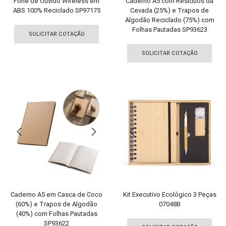
Fone de Ouvido Wireless em
Caderno A5 com Resíduos da
ABS 100% Reciclado SP97175
Cevada (25%) e Trapos de
Algodão Reciclado (75%) com
Este
Folhas Pautadas SP93623
produto
SOLICITAR COTAÇÃO
Est
tem
pro
SOLICITAR COTAÇÃO
várias
tem
variantes.
vári
As
vari
opções
As
podem
opç
ser
pod
escolhidas
ser
na
esco
página
na
do
pági
produto
do
pro
Caderno A5 em Casca de Coco
Kit Executivo Ecológico 3 Peças
(60%) e Trapos de Algodão
07048B
(40%) com Folhas Pautadas
Est
SP93622