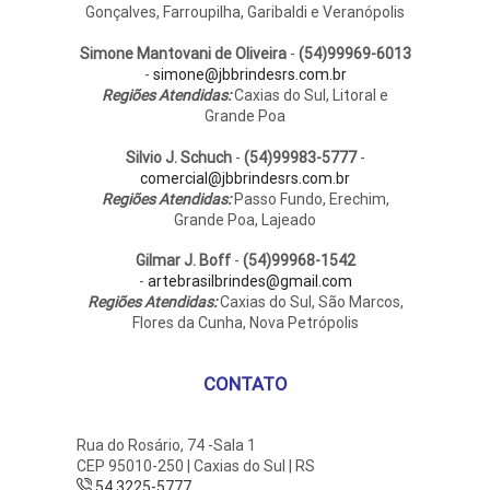
Gonçalves, Farroupilha, Garibaldi e Veranópolis
Simone Mantovani de Oliveira
-
(54)99969-6013
-
simone@jbbrindesrs.com.br
Regiões Atendidas:
Caxias do Sul, Litoral e
Grande Poa
Silvio J. Schuch
-
(54)99983-5777
-
comercial@jbbrindesrs.com.br
Regiões Atendidas:
Passo Fundo, Erechim,
Grande Poa, Lajeado
Gilmar J. Boff
-
(54)99968-1542
-
artebrasilbrindes@gmail.com
Regiões Atendidas:
Caxias do Sul, São Marcos,
Flores da Cunha, Nova Petrópolis
CONTATO
Rua do Rosário, 74 -Sala 1
CEP 95010-250 | Caxias do Sul | RS
54 3225-5777