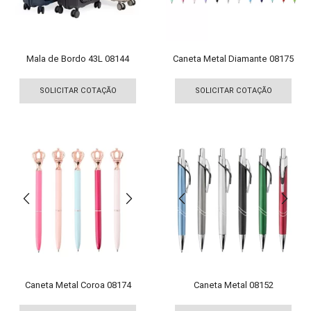
na
na
página
pági
do
do
produto
pro
Mala de Bordo 43L 08144
Caneta Metal Diamante 08175
Este
Est
produto
pro
SOLICITAR COTAÇÃO
SOLICITAR COTAÇÃO
tem
tem
várias
vári
variantes.
vari
As
As
opções
opç
podem
pod
ser
ser
escolhidas
esco
na
na
página
pági
do
do
produto
pro
Caneta Metal Coroa 08174
Caneta Metal 08152
Este
Est