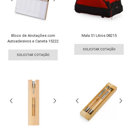
escolhidas
esco
na
na
página
pági
do
do
produto
pro
Bloco de Anotações com
Mala 51 Litros 08215
Autoadesivos e Caneta 15222
Est
Este
pro
SOLICITAR COTAÇÃO
produto
tem
SOLICITAR COTAÇÃO
tem
vári
várias
vari
variantes.
As
As
opç
opções
pod
podem
ser
ser
esco
escolhidas
na
na
pági
página
do
do
pro