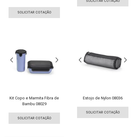
pro
SOLICITAR COTAÇÃO
Este
tem
produto
SOLICITAR COTAÇÃO
vári
tem
vari
várias
As
variantes.
opç
As
pod
opções
ser
podem
esco
ser
na
escolhidas
pági
na
do
página
pro
do
produto
Kit Copo e Marmita Fibra de
Estojo de Nylon 08036
Bambu 08029
Est
Este
pro
SOLICITAR COTAÇÃO
produto
tem
SOLICITAR COTAÇÃO
tem
vári
várias
vari