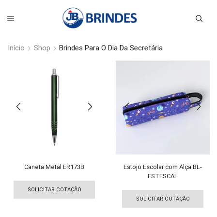
Início
Shop
Brindes Para O Dia Da Secretária
Caneta Metal ER173B
Estojo Escolar com Alça BL-
ESTESCAL
Este
Est
produto
SOLICITAR COTAÇÃO
pro
tem
SOLICITAR COTAÇÃO
tem
várias