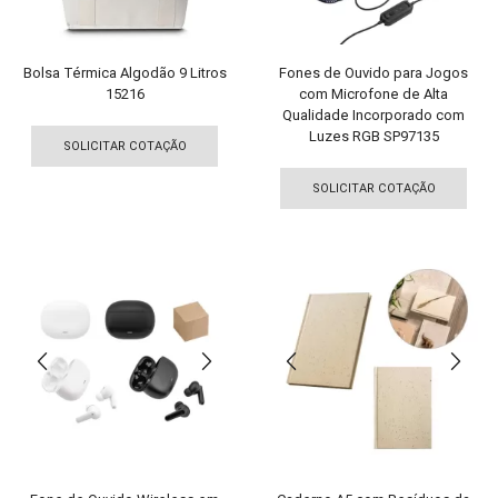
pági
do
do
produto
pro
Bolsa Térmica Algodão 9 Litros
Fones de Ouvido para Jogos
15216
com Microfone de Alta
Qualidade Incorporado com
Este
Luzes RGB SP97135
produto
SOLICITAR COTAÇÃO
Est
tem
pro
SOLICITAR COTAÇÃO
várias
tem
variantes.
vári
As
vari
opções
As
podem
opç
ser
pod
escolhidas
ser
na
esco
página
na
do
pági
produto
do
pro