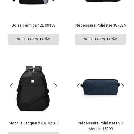
na
pági
página
do
do
pro
produto
Bolsa Térmica 12L 09158
Nécessaire Poliéster 18753A
Este
Est
produto
pro
SOLICITAR COTAÇÃO
SOLICITAR COTAÇÃO
tem
tem
várias
vári
variantes.
vari
As
As
opções
opç
podem
pod
ser
ser
escolhidas
esco
na
na
página
pági
do
do
produto
pro
Mochila Jacquard 23L 02505
Nécessaire Poliéster PVC
Mescla 15299
Este