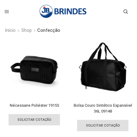
Início
Shop
Confecção
Nécessaire Poliéster 19155
Bolsa Couro Sintético Expansível
36L 09148
Este
Est
produto
SOLICITAR COTAÇÃO
pro
tem
SOLICITAR COTAÇÃO
tem
várias