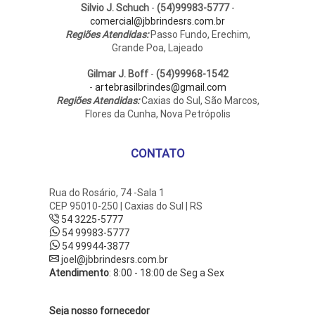
Silvio J. Schuch
-
(54)99983-5777
-
comercial@jbbrindesrs.com.br
Regiões Atendidas:
Passo Fundo, Erechim,
Grande Poa, Lajeado
Gilmar J. Boff
-
(54)99968-1542
-
artebrasilbrindes@gmail.com
Regiões Atendidas:
Caxias do Sul, São Marcos,
Flores da Cunha, Nova Petrópolis
CONTATO
Rua do Rosário, 74 -Sala 1
CEP 95010-250 | Caxias do Sul | RS
54 3225-5777
54 99983-5777
54 99944-3877
joel@jbbrindesrs.com.br
Atendimento
: 8:00 - 18:00 de Seg a Sex
Seja nosso fornecedor