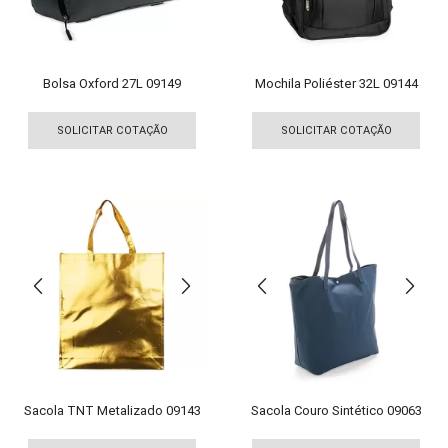
na
na
página
pági
do
do
produto
pro
Bolsa Oxford 27L 09149
Mochila Poliéster 32L 09144
Este
Est
produto
pro
SOLICITAR COTAÇÃO
SOLICITAR COTAÇÃO
tem
tem
várias
vári
variantes.
vari
As
As
opções
opç
podem
pod
ser
ser
escolhidas
esco
na
na
página
pági
do
do
produto
pro
Sacola TNT Metalizado 09143
Sacola Couro Sintético 09063
Este
Est