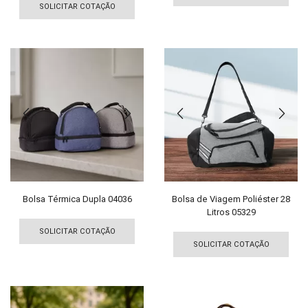
produto
tem
SOLICITAR COTAÇÃO
tem
vári
várias
vari
variantes.
As
As
opç
opções
pod
podem
ser
ser
esco
escolhidas
na
na
pági
página
do
do
pro
produto
Bolsa Térmica Dupla 04036
Bolsa de Viagem Poliéster 28
Litros 05329
Este
Est
produto
SOLICITAR COTAÇÃO
pro
tem
SOLICITAR COTAÇÃO
tem
várias
vári
variantes.
vari
As
As
opções