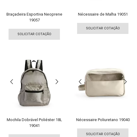
do
do
produto
pro
Braçadeira Esportiva Neoprene
Nécessaire de Malha 19051
19057
Est
Este
pro
SOLICITAR COTAÇÃO
produto
tem
SOLICITAR COTAÇÃO
tem
vári
várias
vari
variantes.
As
As
opç
opções
pod
podem
ser
ser
esco
escolhidas
na
na
pági
página
do
do
pro
produto
Mochila Dobrável Poliéster 18L
Nécessaire Poliuretano 19040
19041
Est
Este
pro
SOLICITAR COTAÇÃO