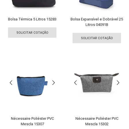
página
pági
do
do
produto
pro
Bolsa Térmica 5 Litros 15283
Bolsa Expansível e Dobrável 25
Litros 04091B
Este
Est
produto
SOLICITAR COTAÇÃO
pro
tem
SOLICITAR COTAÇÃO
tem
várias
vári
variantes.
vari
As
As
opções
opç
podem
pod
ser
ser
escolhidas
esco
na
na
página
pági
do
do
produto
pro
Nécessaire Poliéster PVC
Nécessaire Poliéster PVC
Mescla 15307
Mescla 15302