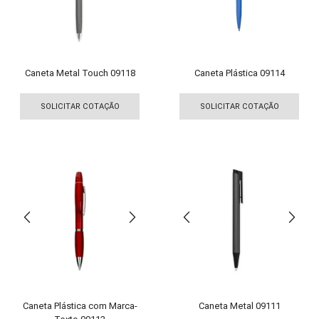
na
na
página
pági
do
do
produto
pro
Caneta Metal Touch 09118
Caneta Plástica 09114
Este
Est
produto
pro
SOLICITAR COTAÇÃO
SOLICITAR COTAÇÃO
tem
tem
várias
vári
variantes.
vari
As
As
opções
opç
podem
pod
ser
ser
escolhidas
esco
na
na
página
pági
do
do
produto
pro
Caneta Plástica com Marca-
Caneta Metal 09111