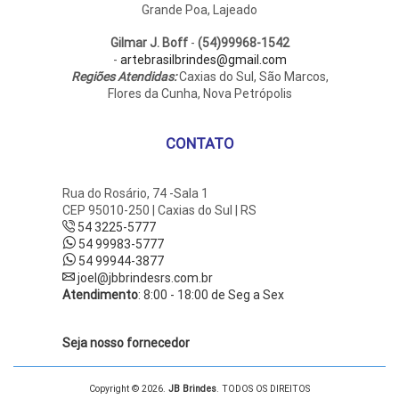
Grande Poa, Lajeado
Gilmar J. Boff
-
(54)99968-1542
-
artebrasilbrindes@gmail.com
Regiões Atendidas:
Caxias do Sul, São Marcos,
Flores da Cunha, Nova Petrópolis
CONTATO
Rua do Rosário, 74 -Sala 1
CEP 95010-250 | Caxias do Sul | RS
54 3225-5777
54 99983-5777
54 99944-3877
joel@jbbrindesrs.com.br
Atendimento
: 8:00 - 18:00 de Seg a Sex
Seja nosso fornecedor
Copyright © 2026.
JB Brindes
. TODOS OS DIREITOS