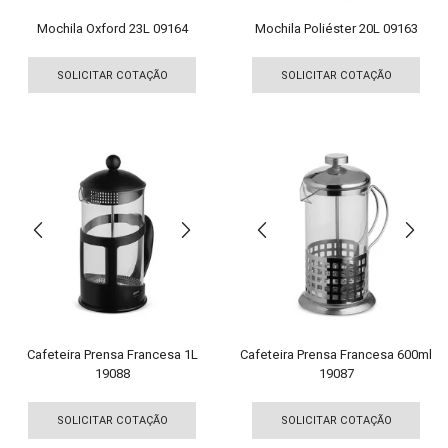
produto
Mochila Oxford 23L 09164
Mochila Poliéster 20L 09163
Este
Est
produto
pro
SOLICITAR COTAÇÃO
SOLICITAR COTAÇÃO
tem
tem
várias
vári
variantes.
vari
As
As
opções
opç
podem
pod
ser
ser
escolhidas
esco
na
na
página
pági
do
do
produto
pro
Cafeteira Prensa Francesa 1L
Cafeteira Prensa Francesa 600ml
19088
19087
Este
Est
produto
pro
SOLICITAR COTAÇÃO
SOLICITAR COTAÇÃO
tem
tem