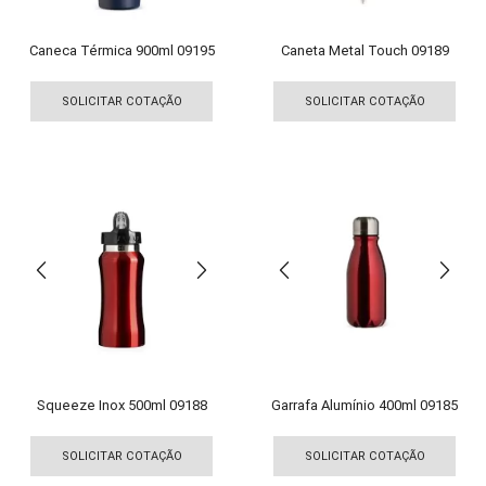
do
do
produto
pro
Caneca Térmica 900ml 09195
Caneta Metal Touch 09189
Este
Est
produto
pro
SOLICITAR COTAÇÃO
SOLICITAR COTAÇÃO
tem
tem
várias
vári
variantes.
vari
As
As
opções
opç
podem
pod
ser
ser
escolhidas
esco
na
na
página
pági
do
do
produto
pro
Squeeze Inox 500ml 09188
Garrafa Alumínio 400ml 09185
Este
Est
produto
pro
SOLICITAR COTAÇÃO
SOLICITAR COTAÇÃO
tem
tem