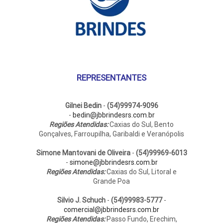
REPRESENTANTES
Gilnei Bedin
-
(54)99974-9096
-
bedin@jbbrindesrs.com.br
Regiões Atendidas:
Caxias do Sul, Bento
Gonçalves, Farroupilha, Garibaldi e Veranópolis
Simone Mantovani de Oliveira
-
(54)99969-6013
-
simone@jbbrindesrs.com.br
Regiões Atendidas:
Caxias do Sul, Litoral e
Grande Poa
Silvio J. Schuch
-
(54)99983-5777
-
comercial@jbbrindesrs.com.br
Regiões Atendidas:
Passo Fundo, Erechim,