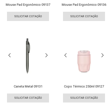
produto
pro
Mouse Pad Ergonômico 09137
Mouse Pad Ergonômico 09136
Este
Est
produto
pro
SOLICITAR COTAÇÃO
SOLICITAR COTAÇÃO
tem
tem
várias
vári
variantes.
vari
As
As
opções
opç
podem
pod
ser
ser
escolhidas
esco
na
na
página
pági
do
do
produto
pro
Caneta Metal 09131
Copo Térmico 250ml 09127
Este
Est
produto
pro
SOLICITAR COTAÇÃO
SOLICITAR COTAÇÃO
tem
tem
várias
vári