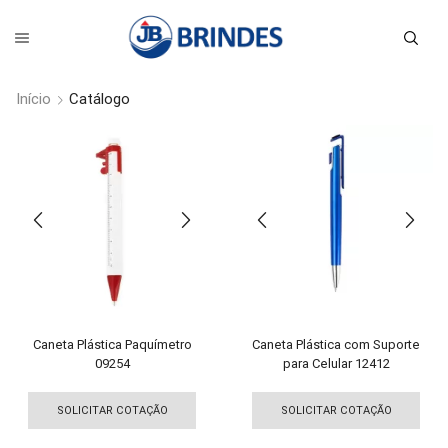
Início
Catálogo
Caneta Plástica Paquímetro
Caneta Plástica com Suporte
09254
para Celular 12412
Este
Est
produto
pro
SOLICITAR COTAÇÃO
SOLICITAR COTAÇÃO
tem
tem