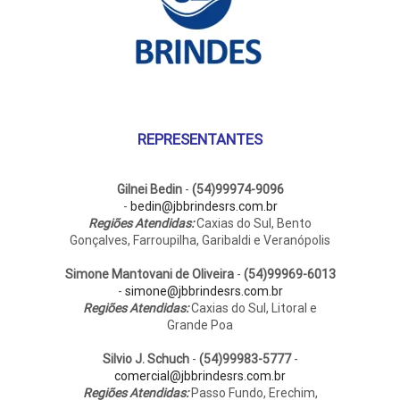
REPRESENTANTES
Gilnei Bedin
-
(54)99974-9096
-
bedin@jbbrindesrs.com.br
Regiões Atendidas:
Caxias do Sul, Bento
Gonçalves, Farroupilha, Garibaldi e Veranópolis
Simone Mantovani de Oliveira
-
(54)99969-6013
-
simone@jbbrindesrs.com.br
Regiões Atendidas:
Caxias do Sul, Litoral e
Grande Poa
Silvio J. Schuch
-
(54)99983-5777
-
comercial@jbbrindesrs.com.br
Regiões Atendidas:
Passo Fundo, Erechim,