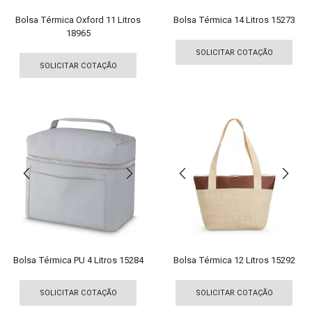
pro
Bolsa Térmica Oxford 11 Litros
Bolsa Térmica 14 Litros 15273
18965
Est
Este
pro
SOLICITAR COTAÇÃO
produto
tem
SOLICITAR COTAÇÃO
tem
vári
várias
vari
variantes.
As
As
opç
opções
pod
podem
ser
ser
esco
escolhidas
na
na
pági
página
do
do
pro
produto
Bolsa Térmica PU 4 Litros 15284
Bolsa Térmica 12 Litros 15292
Este
Est
produto
pro
SOLICITAR COTAÇÃO
SOLICITAR COTAÇÃO
tem
tem