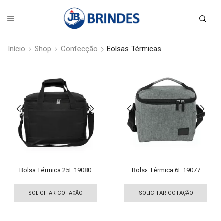
Início
Shop
Confecção
Bolsas Térmicas
Bolsa Térmica 25L 19080
Bolsa Térmica 6L 19077
Este
Est
produto
pro
SOLICITAR COTAÇÃO
SOLICITAR COTAÇÃO
tem
tem
várias
vári