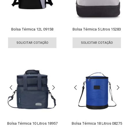
na
na
página
pági
do
do
produto
pro
Bolsa Térmica 12L 09158
Bolsa Térmica 5 Litros 15283
Este
Est
produto
pro
SOLICITAR COTAÇÃO
SOLICITAR COTAÇÃO
tem
tem
várias
vári
variantes.
vari
As
As
opções
opç
podem
pod
ser
ser
escolhidas
esco
na
na
página
pági
do
do
produto
pro
Bolsa Térmica 10 Litros 18957
Bolsa Térmica 18 Litros 08275