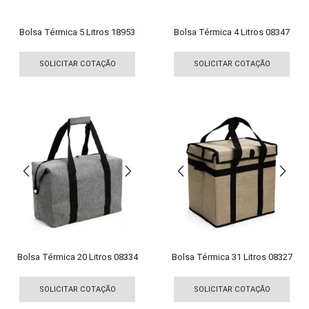
do
do
produto
pro
Bolsa Térmica 5 Litros 18953
Bolsa Térmica 4 Litros 08347
Este
Est
produto
pro
SOLICITAR COTAÇÃO
SOLICITAR COTAÇÃO
tem
tem
várias
vári
variantes.
vari
As
As
opções
opç
podem
pod
ser
ser
escolhidas
esco
na
na
página
pági
do
do
produto
pro
Bolsa Térmica 20 Litros 08334
Bolsa Térmica 31 Litros 08327
Este
Est
produto
pro
SOLICITAR COTAÇÃO
SOLICITAR COTAÇÃO
tem
tem