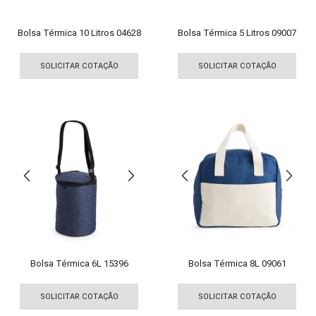
do
produto
pro
Bolsa Térmica 10 Litros 04628
Bolsa Térmica 5 Litros 09007
Este
Est
produto
pro
SOLICITAR COTAÇÃO
SOLICITAR COTAÇÃO
tem
tem
várias
vári
variantes.
vari
As
As
opções
opç
podem
pod
ser
ser
escolhidas
esco
na
na
página
pági
do
do
produto
pro
Bolsa Térmica 6L 15396
Bolsa Térmica 8L 09061
Este
Est
produto
pro
SOLICITAR COTAÇÃO
SOLICITAR COTAÇÃO
tem
tem