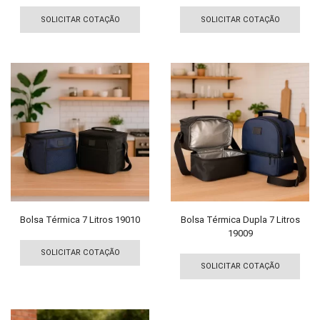
Este
Est
produto
pro
SOLICITAR COTAÇÃO
SOLICITAR COTAÇÃO
tem
tem
várias
vári
variantes.
vari
As
As
opções
opç
podem
pod
ser
ser
escolhidas
esco
na
na
página
pági
do
do
produto
pro
Bolsa Térmica 7 Litros 19010
Bolsa Térmica Dupla 7 Litros
19009
Este
Est
produto
SOLICITAR COTAÇÃO
pro
tem
SOLICITAR COTAÇÃO
tem
várias
vári
variantes.
vari
As