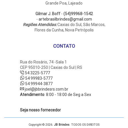
Grande Poa, Lajeado
Gilmar J. Boff
-
(54)99968-1542
-
artebrasilbrindes@gmail.com
Regiões Atendidas:
Caxias do Sul, São Marcos,
Flores da Cunha, Nova Petrópolis
CONTATO
Rua do Rosário, 74 -Sala 1
CEP 95010-250 | Caxias do Sul | RS
54 3225-5777
54 99983-5777
54 99944-3877
joel@jbbrindesrs.com.br
Atendimento
: 8:00 - 18:00 de Seg a Sex
Seja nosso fornecedor
Copyright © 2026.
JB Brindes
. TODOS OS DIREITOS