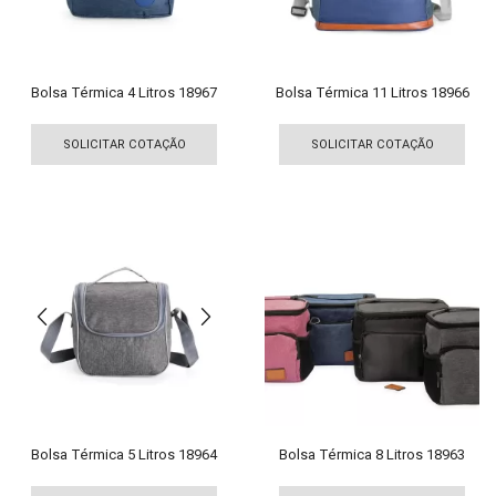
na
na
página
pági
do
do
produto
pro
Bolsa Térmica 4 Litros 18967
Bolsa Térmica 11 Litros 18966
Este
Est
produto
pro
SOLICITAR COTAÇÃO
SOLICITAR COTAÇÃO
tem
tem
várias
vári
variantes.
vari
As
As
opções
opç
podem
pod
ser
ser
escolhidas
esco
na
na
página
pági
do
do
produto
pro
Bolsa Térmica 5 Litros 18964
Bolsa Térmica 8 Litros 18963
Este
Est