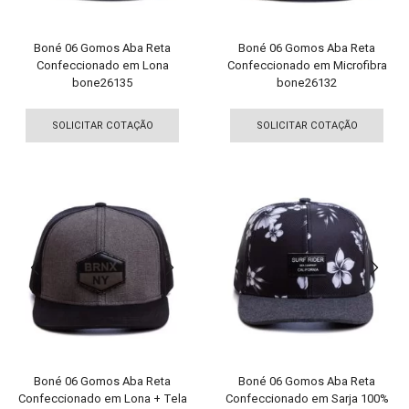
do
produto
pro
Boné 06 Gomos Aba Reta
Boné 06 Gomos Aba Reta
Confeccionado em Lona
Confeccionado em Microfibra
bone26135
bone26132
Este
Est
produto
pro
SOLICITAR COTAÇÃO
SOLICITAR COTAÇÃO
tem
tem
várias
vári
variantes.
vari
As
As
opções
opç
podem
pod
ser
ser
escolhidas
esco
na
na
página
pági
do
do
produto
pro
Boné 06 Gomos Aba Reta
Boné 06 Gomos Aba Reta
Confeccionado em Lona + Tela
Confeccionado em Sarja 100%