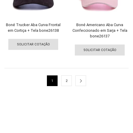
na
na
página
pági
do
do
produto
pro
Boné Trucker Aba Curva Frontal
Boné Americano Aba Curva
em Cortiça + Tela bone26138
Confeccionado em Sarja + Tela
bone26137
Este
Est
produto
SOLICITAR COTAÇÃO
pro
tem
SOLICITAR COTAÇÃO
tem
várias
vári
variantes.
vari
As
As
opções
1
2
opç
podem
pod
ser
ser
escolhidas
esco
na
na
página
pági
do
do
produto
pro