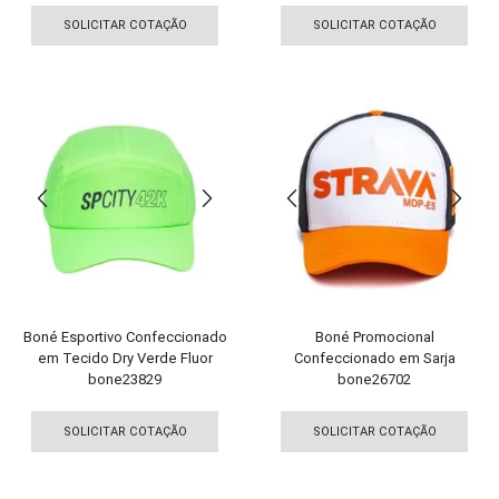
produto
pro
SOLICITAR COTAÇÃO
SOLICITAR COTAÇÃO
tem
tem
várias
vári
variantes.
vari
As
As
opções
opç
podem
pod
ser
ser
escolhidas
esco
na
na
página
pági
do
do
produto
pro
Boné Esportivo Confeccionado
Boné Promocional
em Tecido Dry Verde Fluor
Confeccionado em Sarja
bone23829
bone26702
Este
Est
produto
pro
SOLICITAR COTAÇÃO
SOLICITAR COTAÇÃO
tem
tem
várias
vári