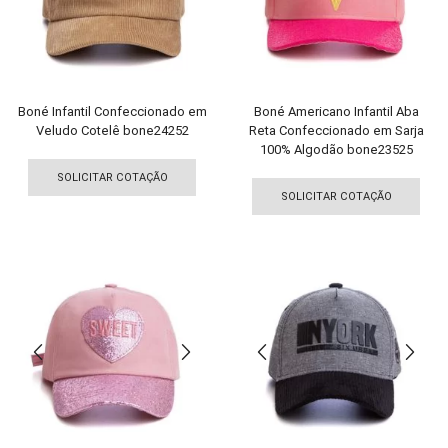
escolhidas
esco
na
na
página
pági
do
do
produto
pro
Boné Infantil Confeccionado em
Boné Americano Infantil Aba
Veludo Cotelê bone24252
Reta Confeccionado em Sarja
100% Algodão bone23525
Este
Est
produto
SOLICITAR COTAÇÃO
pro
tem
SOLICITAR COTAÇÃO
tem
várias
vári
variantes.
vari
As
As
opções
opç
podem
pod
ser
ser
escolhidas
esco
na
na
página
pági
do
do
produto