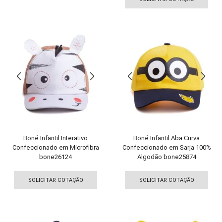
tem
tem
várias
vári
variantes.
vari
As
As
opções
opç
podem
pod
ser
ser
escolhidas
esco
na
na
página
pági
do
do
produto
pro
Boné Infantil Interativo
Boné Infantil Aba Curva
Confeccionado em Microfibra
Confeccionado em Sarja 100%
bone26124
Algodão bone25874
Este
Est
produto
pro
SOLICITAR COTAÇÃO
SOLICITAR COTAÇÃO
tem
tem
várias
vári
variantes.
vari