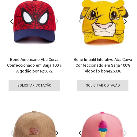
As
As
opções
opç
podem
pod
ser
ser
escolhidas
esco
na
na
página
pági
do
do
produto
pro
Boné Americano Aba Curva
Boné Infantil Interativo Aba Curva
Confeccionado em Sarja 100%
Confeccionado em Sarja 100%
Algodão bone25672
Algodão bone25036
Este
Est
produto
pro
SOLICITAR COTAÇÃO
SOLICITAR COTAÇÃO
tem
tem
várias
vári
variantes.
vari
As
As
opções
opç
podem
pod
ser
ser