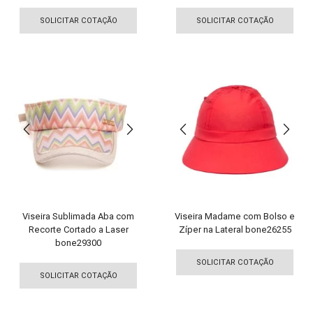
Este
Est
produto
pro
SOLICITAR COTAÇÃO
SOLICITAR COTAÇÃO
tem
tem
várias
vári
variantes.
vari
As
As
opções
opç
podem
pod
ser
ser
escolhidas
esco
na
na
página
pági
do
do
produto
pro
Viseira Sublimada Aba com
Viseira Madame com Bolso e
Recorte Cortado a Laser
Zíper na Lateral bone26255
bone29300
Est
Este
pro
SOLICITAR COTAÇÃO
produto
tem
SOLICITAR COTAÇÃO
tem
vári
várias
vari