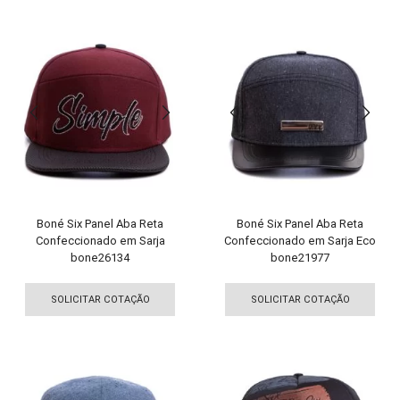
várias
vári
variantes.
vari
As
As
opções
opç
podem
pod
ser
ser
escolhidas
esco
na
na
página
pági
do
do
produto
pro
Boné Six Panel Aba Reta
Boné Six Panel Aba Reta
Confeccionado em Sarja
Confeccionado em Sarja Eco
bone26134
bone21977
Este
Est
produto
pro
SOLICITAR COTAÇÃO
SOLICITAR COTAÇÃO
tem
tem
várias
vári
variantes.
vari
As
As
opções
opç