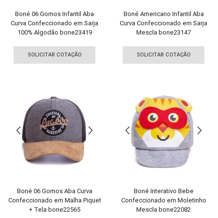
pro
Boné 06 Gomos Infantil Aba
Boné Americano Infantil Aba
Curva Confeccionado em Sarja
Curva Confeccionado em Sarja
100% Algodão bone23419
Mescla bone23147
Este
Est
produto
pro
SOLICITAR COTAÇÃO
SOLICITAR COTAÇÃO
tem
tem
várias
vári
variantes.
vari
As
As
opções
opç
podem
pod
ser
ser
escolhidas
esco
na
na
página
pági
do
do
produto
pro
Boné 06 Gomos Aba Curva
Boné Interativo Bebe
Confeccionado em Malha Piquet
Confeccionado em Moletinho
+ Tela bone22565
Mescla bone22082