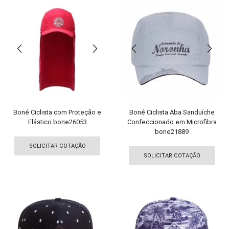
variantes.
vari
As
As
opções
opç
podem
pod
ser
ser
escolhidas
esco
na
na
página
pági
do
do
produto
pro
Boné Ciclista com Proteção e
Boné Ciclista Aba Sanduíche
Elástico bone26053
Confeccionado em Microfibra
bone21889
Este
Est
produto
SOLICITAR COTAÇÃO
pro
tem
SOLICITAR COTAÇÃO
tem
várias
vári
variantes.
vari
As
As
opções
opç
podem
pod
ser