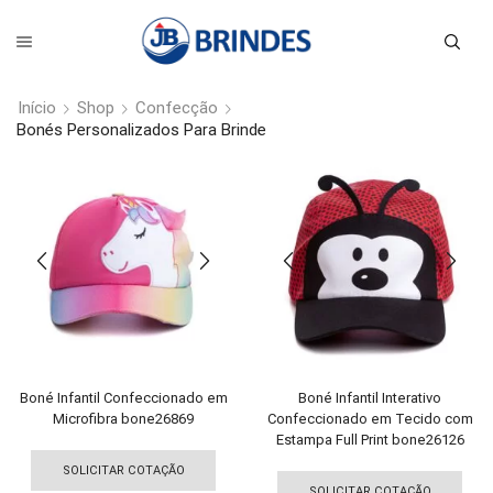
Início
Shop
Confecção
Bonés Personalizados Para Brinde
Boné Infantil Confeccionado em
Boné Infantil Interativo
Microfibra bone26869
Confeccionado em Tecido com
Estampa Full Print bone26126
Este
Est
produto
SOLICITAR COTAÇÃO
pro
SOLICITAR COTAÇÃO