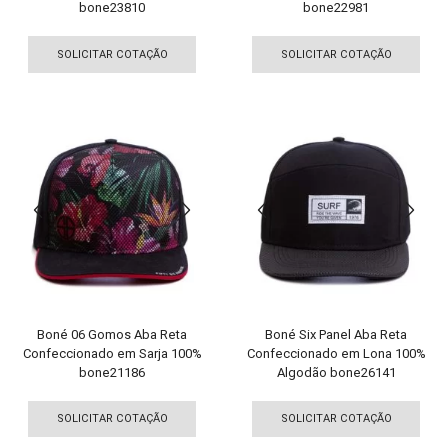
bone23810
bone22981
Este
Est
produto
pro
SOLICITAR COTAÇÃO
SOLICITAR COTAÇÃO
tem
tem
várias
vári
variantes.
vari
As
As
opções
opç
podem
pod
ser
ser
escolhidas
esco
na
na
página
pági
do
do
produto
pro
Boné 06 Gomos Aba Reta
Boné Six Panel Aba Reta
Confeccionado em Sarja 100%
Confeccionado em Lona 100%
bone21186
Algodão bone26141
Este
Est
produto
pro
SOLICITAR COTAÇÃO
SOLICITAR COTAÇÃO
tem
tem