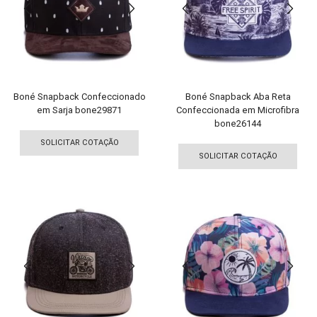
ser
escolhidas
esco
na
na
página
pági
do
do
produto
pro
Boné Snapback Confeccionado
Boné Snapback Aba Reta
em Sarja bone29871
Confeccionada em Microfibra
bone26144
Este
Est
produto
SOLICITAR COTAÇÃO
pro
tem
SOLICITAR COTAÇÃO
tem
várias
vári
variantes.
vari
As
As
opções
opç
podem
pod
ser
ser
escolhidas
esco
na
na
página
pági
do