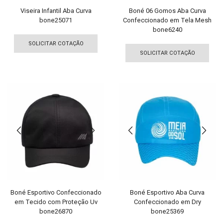
produto
pro
Viseira Infantil Aba Curva
Boné 06 Gomos Aba Curva
bone25071
Confeccionado em Tela Mesh
bone6240
Este
Est
produto
SOLICITAR COTAÇÃO
pro
tem
SOLICITAR COTAÇÃO
tem
várias
vári
variantes.
vari
As
As
opções
opç
podem
pod
ser
ser
escolhidas
esco
na
na
página
pági
do
do
produto
pro
Boné Esportivo Confeccionado
Boné Esportivo Aba Curva
em Tecido com Proteção Uv
Confeccionado em Dry
bone26870
bone25369
Este
Est