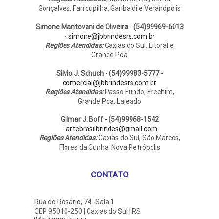
Gonçalves, Farroupilha, Garibaldi e Veranópolis
Simone Mantovani de Oliveira
-
(54)99969-6013
-
simone@jbbrindesrs.com.br
Regiões Atendidas:
Caxias do Sul, Litoral e
Grande Poa
Silvio J. Schuch
-
(54)99983-5777
-
comercial@jbbrindesrs.com.br
Regiões Atendidas:
Passo Fundo, Erechim,
Grande Poa, Lajeado
Gilmar J. Boff
-
(54)99968-1542
-
artebrasilbrindes@gmail.com
Regiões Atendidas:
Caxias do Sul, São Marcos,
Flores da Cunha, Nova Petrópolis
CONTATO
Rua do Rosário, 74 -Sala 1
CEP 95010-250 | Caxias do Sul | RS