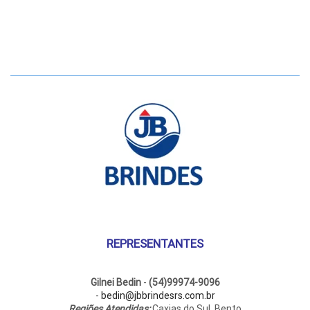
REPRESENTANTES
Gilnei Bedin
-
(54)99974-9096
-
bedin@jbbrindesrs.com.br
Regiões Atendidas:
Caxias do Sul, Bento