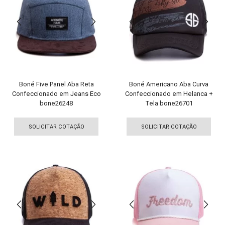
podem
pod
ser
ser
escolhidas
esco
na
na
página
pági
do
do
produto
pro
Boné Five Panel Aba Reta
Boné Americano Aba Curva
Confeccionado em Jeans Eco
Confeccionado em Helanca +
bone26248
Tela bone26701
Este
Est
produto
pro
SOLICITAR COTAÇÃO
SOLICITAR COTAÇÃO
tem
tem
várias
vári
variantes.
vari
As
As
opções
opç
podem
pod
ser
ser
escolhidas
esco