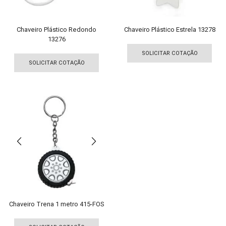
do
do
pro
produto
Chaveiro Plástico Redondo
Chaveiro Plástico Estrela 13278
13276
Est
Este
pro
SOLICITAR COTAÇÃO
produto
tem
SOLICITAR COTAÇÃO
tem
vári
várias
vari
variantes.
As
As
opç
opções
pod
podem
ser
ser
esco
escolhidas
na
na
pági
página
do
do
pro
produto
Chaveiro Trena 1 metro 415-FOS
Este