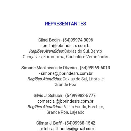
REPRESENTANTES
Gilnei Bedin
-
(54)99974-9096
-
bedin@jbbrindesrs.com.br
Regiões Atendidas:
Caxias do Sul, Bento
Gonçalves, Farroupilha, Garibaldi e Veranópolis
Simone Mantovani de Oliveira
-
(54)99969-6013
-
simone@jbbrindesrs.com.br
Regiões Atendidas:
Caxias do Sul, Litoral e
Grande Poa
Silvio J. Schuch
-
(54)99983-5777
-
comercial@jbbrindesrs.com.br
Regiões Atendidas:
Passo Fundo, Erechim,
Grande Poa, Lajeado
Gilmar J. Boff
-
(54)99968-1542
-
artebrasilbrindes@gmail.com