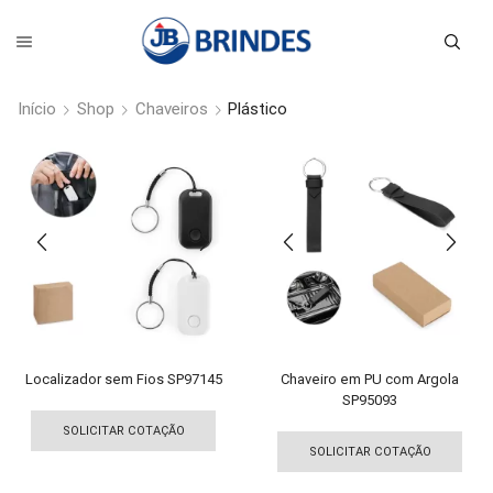
Início
Shop
Chaveiros
Plástico
Localizador sem Fios SP97145
Chaveiro em PU com Argola
SP95093
Este
Est
produto
SOLICITAR COTAÇÃO
pro
tem
SOLICITAR COTAÇÃO
tem
várias