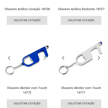
produto
pro
Chaveiro Acrílico Coração 18728
Chaveiro Acrílico Redondo 18727
Este
Est
produto
pro
SOLICITAR COTAÇÃO
SOLICITAR COTAÇÃO
tem
tem
várias
vári
variantes.
vari
As
As
opções
opç
podem
pod
ser
ser
escolhidas
esco
na
na
página
pági
do
do
produto
pro
Chaveiro Abridor com Touch
Chaveiro Abridor com Touch
14772
14771
Este
Est
produto
pro
SOLICITAR COTAÇÃO
SOLICITAR COTAÇÃO