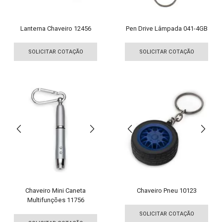
do
do
produto
pro
Lanterna Chaveiro 12456
Pen Drive Lâmpada 041-4GB
Este
Est
produto
pro
SOLICITAR COTAÇÃO
SOLICITAR COTAÇÃO
tem
tem
várias
vári
variantes.
vari
As
As
opções
opç
podem
pod
ser
ser
escolhidas
esco
na
na
página
pági
do
do
produto
pro
Chaveiro Mini Caneta
Chaveiro Pneu 10123
Multifunções 11756
Est
Este
pro
SOLICITAR COTAÇÃO