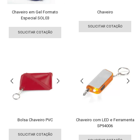
produto
pro
Chaveiro em Gel Formato
Chaveiro
Especial SOL03
Est
Este
pro
SOLICITAR COTAÇÃO
produto
tem
SOLICITAR COTAÇÃO
tem
vári
várias
vari
variantes.
As
As
opç
opções
pod
podem
ser
ser
esco
escolhidas
na
na
pági
página
do
do
pro
produto
Bolsa Chaveiro PVC
Chaveiro com LED e Ferramenta
SP94006
Este
Est
produto
SOLICITAR COTAÇÃO