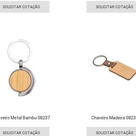
produto
SOLICITAR COTAÇÃO
SOLICITAR COTAÇÃO
tem
várias
variantes.
As
opções
podem
ser
escolhidas
na
página
do
produto
veiro Metal Bambu 08237
Chaveiro Madeira 0823
Este
produto
SOLICITAR COTAÇÃO
SOLICITAR COTAÇÃO