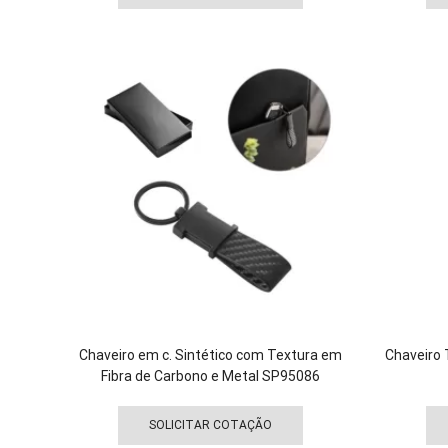
tem
várias
variantes.
As
opções
podem
ser
escolhidas
na
página
do
produto
Chaveiro em c. Sintético com Textura em
Chaveiro
Fibra de Carbono e Metal SP95086
Este
produto
SOLICITAR COTAÇÃO
tem