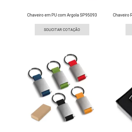
Chaveiro em PU com Argola SP95093
Chaveiro 
Este
produto
SOLICITAR COTAÇÃO
tem
várias
variantes.
As
opções
podem
ser
escolhidas
na
página
do
produto