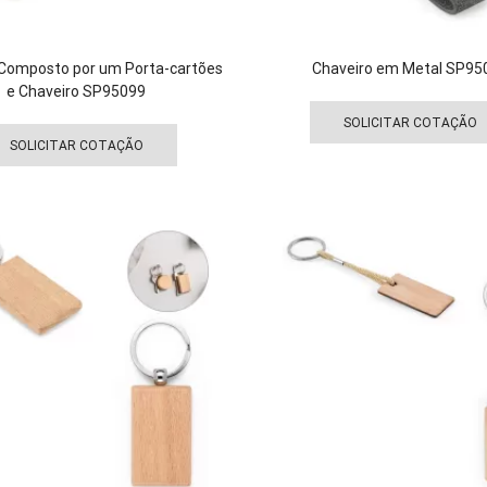
Composto por um Porta-cartões
Chaveiro em Metal SP95
e Chaveiro SP95099
Este
SOLICITAR COTAÇÃO
produto
SOLICITAR COTAÇÃO
tem
várias
variantes.
As
opções
podem
ser
escolhidas
na
página
do
produto