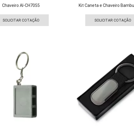
Chaveiro AI-CH7055
Kit Caneta e Chaveiro Bamb
Este
produto
SOLICITAR COTAÇÃO
SOLICITAR COTAÇÃO
tem
várias
variantes.
As
opções
podem
ser
escolhidas
na
página
do
produto