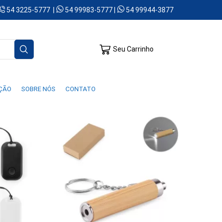
54 3225-5777 |
54 99983-5777 |
54 99944-3877
Seu Carrinho
AÇÃO
SOBRE NÓS
CONTATO