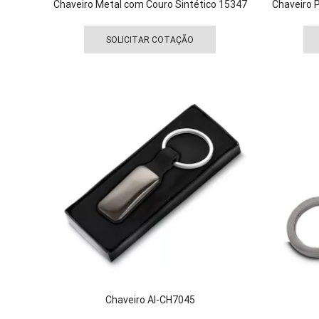
Chaveiro Metal com Couro Sintético 15347
Chaveiro 
Este
produto
SOLICITAR COTAÇÃO
tem
várias
variantes.
As
opções
podem
ser
escolhidas
na
página
do
produto
Chaveiro AI-CH7045
Este