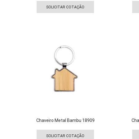
produto
SOLICITAR COTAÇÃO
tem
várias
variantes.
As
opções
podem
ser
escolhidas
na
página
do
produto
Chaveiro Metal Bambu 18909
Cha
Este
produto
SOLICITAR COTAÇÃO