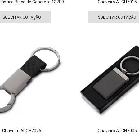
Plástico Bloco de Concreto 13789
Chaveiro AI-CH7015
Este
produto
SOLICITAR COTAÇÃO
SOLICITAR COTAÇÃO
tem
várias
variantes.
As
opções
podem
ser
escolhidas
na
página
do
produto
Chaveiro AI-CH7025
Chaveiro AI-CH7005
Este