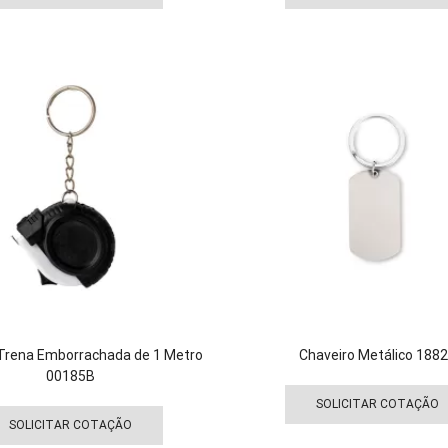
tem
várias
variantes.
As
opções
podem
ser
escolhidas
na
página
do
produto
 Trena Emborrachada de 1 Metro
Chaveiro Metálico 188
00185B
Este
SOLICITAR COTAÇÃO
produto
SOLICITAR COTAÇÃO
tem