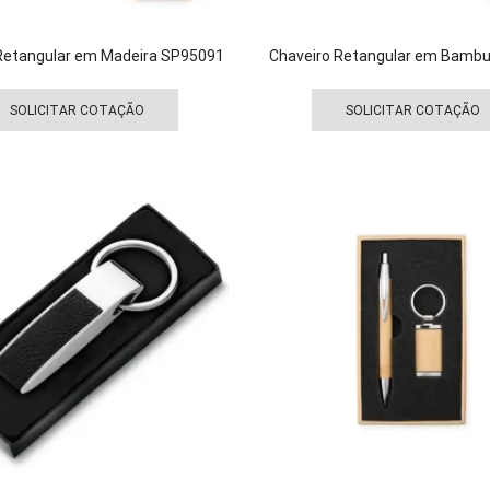
Retangular em Madeira SP95091
Chaveiro Retangular em Bamb
Este
produto
SOLICITAR COTAÇÃO
SOLICITAR COTAÇÃO
tem
várias
variantes.
As
opções
podem
ser
escolhidas
na
página
do
produto