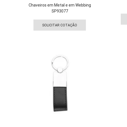
Chaveiros em Metal e em Webbing
SP93077
Este
produto
SOLICITAR COTAÇÃO
tem
várias
variantes.
As
opções
podem
ser
escolhidas
na
página
do
produto