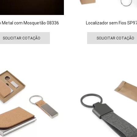
o Metal com Mosquetão 08336
Localizador sem Fios SP9
Este
produto
SOLICITAR COTAÇÃO
SOLICITAR COTAÇÃO
tem
várias
variantes.
As
opções
podem
ser
escolhidas
na
página
do
produto