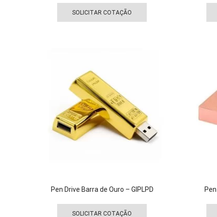
Este
produto
SOLICITAR COTAÇÃO
tem
várias
variantes.
As
opções
podem
ser
escolhidas
na
página
do
produto
Pen Drive Barra de Ouro – GIPLPD
Pen
Este
produto
SOLICITAR COTAÇÃO