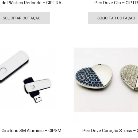
e de Plástico Redondo – GIPTRA
Pen Drive Clip – GIPT
Este
produto
SOLICITAR COTAÇÃO
SOLICITAR COTAÇÃO
tem
várias
variantes.
As
opções
podem
ser
escolhidas
na
página
do
produto
e Giratório SM Alumínio – GIPSM
Pen Drive Coração Strass – 