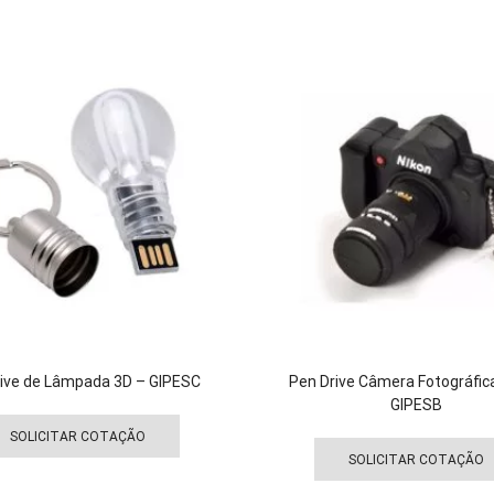
várias
variantes.
As
opções
podem
ser
escolhidas
na
página
do
produto
rive de Lâmpada 3D – GIPESC
Pen Drive Câmera Fotográfica
GIPESB
Este
produto
SOLICITAR COTAÇÃO
tem
SOLICITAR COTAÇÃO
várias