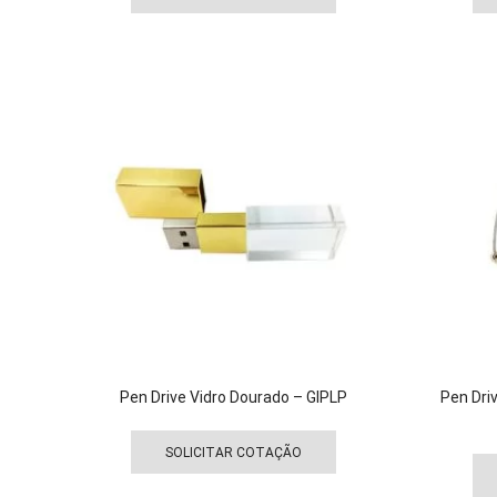
tem
várias
variantes.
As
opções
podem
ser
escolhidas
na
página
do
produto
Pen Drive Vidro Dourado – GIPLP
Pen Dri
Este
produto
SOLICITAR COTAÇÃO
tem