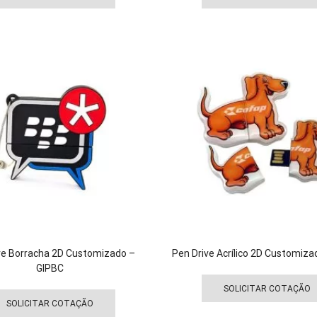
tem
várias
variantes.
As
opções
podem
ser
escolhidas
na
página
do
produto
ve Borracha 2D Customizado –
Pen Drive Acrílico 2D Customiza
GIPBC
Este
SOLICITAR COTAÇÃO
produto
SOLICITAR COTAÇÃO
tem