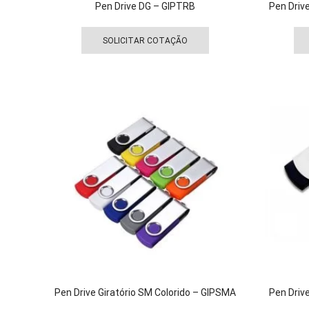
Pen Drive DG – GIPTRB
Pen Driv
Este
produto
SOLICITAR COTAÇÃO
tem
várias
variantes.
As
opções
podem
ser
escolhidas
na
página
do
produto
Pen Drive Giratório SM Colorido – GIPSMA
Pen Driv