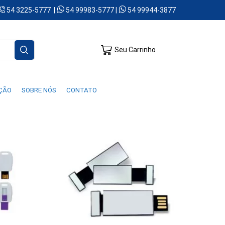
54 3225-5777 |
54 99983-5777 |
54 99944-3877
Seu Carrinho
AÇÃO
SOBRE NÓS
CONTATO