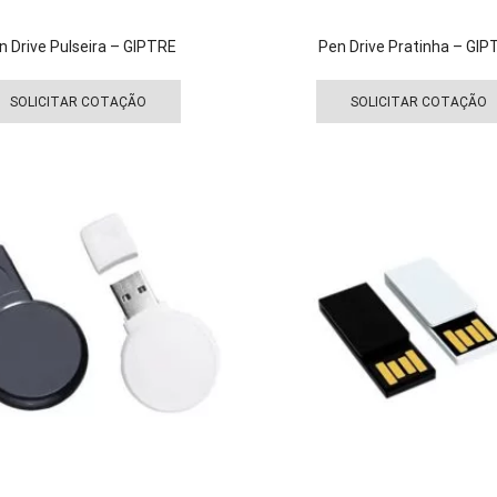
n Drive Pulseira – GIPTRE
Pen Drive Pratinha – GI
Este
produto
SOLICITAR COTAÇÃO
SOLICITAR COTAÇÃO
tem
várias
variantes.
As
opções
podem
ser
escolhidas
na
página
do
produto