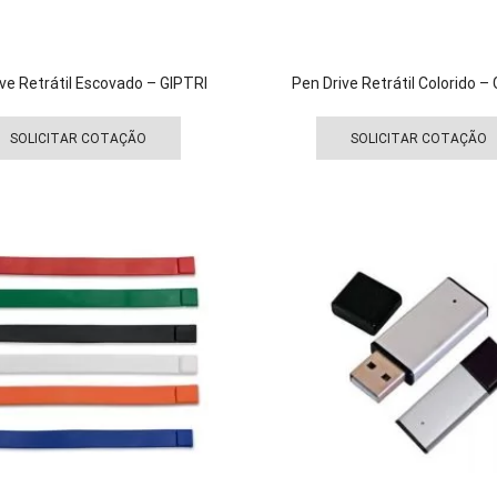
ve Retrátil Escovado – GIPTRI
Pen Drive Retrátil Colorido 
Este
produto
SOLICITAR COTAÇÃO
SOLICITAR COTAÇÃO
tem
várias
variantes.
As
opções
podem
ser
escolhidas
na
página
do
produto