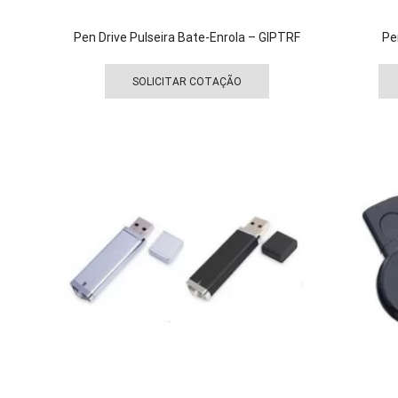
Pen Drive Pulseira Bate-Enrola – GIPTRF
Pe
Este
produto
SOLICITAR COTAÇÃO
tem
várias
variantes.
As
opções
podem
ser
escolhidas
na
página
do
produto