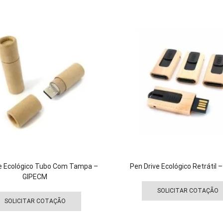
variantes.
As
opções
podem
ser
escolhidas
na
página
do
produto
e Ecológico Tubo Com Tampa –
Pen Drive Ecológico Retrátil 
GIPECM
Este
SOLICITAR COTAÇÃO
produto
SOLICITAR COTAÇÃO
tem
várias