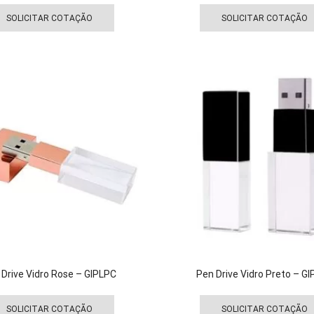
Este
produto
SOLICITAR COTAÇÃO
SOLICITAR COTAÇÃO
tem
várias
variantes.
As
opções
podem
ser
escolhidas
na
página
do
produto
 Drive Vidro Rose – GIPLPC
Pen Drive Vidro Preto – G
Este
produto
SOLICITAR COTAÇÃO
SOLICITAR COTAÇÃO