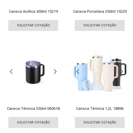
pro
produto
Caneca Acrílica 450ml 15219
Caneca Porcelana 350ml 15220
Este
Est
produto
pro
SOLICITAR COTAÇÃO
SOLICITAR COTAÇÃO
tem
tem
várias
vári
variantes.
vari
As
As
opções
opç
podem
pod
ser
ser
escolhidas
esco
na
na
página
pági
do
do
produto
pro
Caneca Térmica 350ml 06061B
Caneca Térmica 1,2L 18896
Este
Est
produto
pro
SOLICITAR COTAÇÃO
SOLICITAR COTAÇÃO
tem
tem