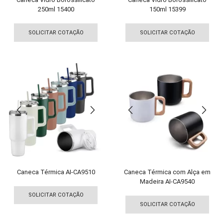
250ml 15400
150ml 15399
Este
Est
produto
pro
SOLICITAR COTAÇÃO
SOLICITAR COTAÇÃO
tem
tem
várias
vári
variantes.
vari
As
As
opções
opç
podem
pod
ser
ser
escolhidas
esco
na
na
página
pági
do
do
produto
pro
Caneca Térmica AI-CA9510
Caneca Térmica com Alça em
Madeira AI-CA9540
Este
Est
produto
SOLICITAR COTAÇÃO
pro
tem
SOLICITAR COTAÇÃO
tem
várias