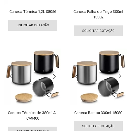
do
pro
produto
Caneca Térmica 1,2L 08056
Caneca Palha de Trigo 300ml
18862
Este
Est
produto
SOLICITAR COTAÇÃO
pro
tem
SOLICITAR COTAÇÃO
tem
várias
vári
variantes.
vari
As
As
opções
opç
podem
pod
ser
ser
escolhidas
esco
na
na
página
pági
do
do
produto
pro
Caneca Térmica de 380ml AI-
Caneca Bambu 330ml 15080
CA9400
Est
Este
pro
SOLICITAR COTAÇÃO