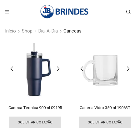
Início
Shop
Dia-A-Dia
Canecas
Caneca Térmica 900ml 09195
Caneca Vidro 350ml 19063T
Este
Est
produto
pro
SOLICITAR COTAÇÃO
SOLICITAR COTAÇÃO
tem
tem
várias
vári