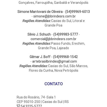
Gonçalves, Farroupilha, Garibaldi e Veranópolis
Simone Mantovani de Oliveira
-
(54)99969-6013
-
simone@jbbrindesrs.com.br
Regiões Atendidas:
Caxias do Sul, Litoral e
Grande Poa
Silvio J. Schuch
-
(54)99983-5777
-
comercial@jbbrindesrs.com.br
Regiões Atendidas:
Passo Fundo, Erechim,
Grande Poa, Lajeado
Gilmar J. Boff
-
(54)99968-1542
-
artebrasilbrindes@gmail.com
Regiões Atendidas:
Caxias do Sul, São Marcos,
Flores da Cunha, Nova Petrópolis
CONTATO
Rua do Rosário, 74 -Sala 1
CEP 95010-250 | Caxias do Sul | RS
54 3225-5777