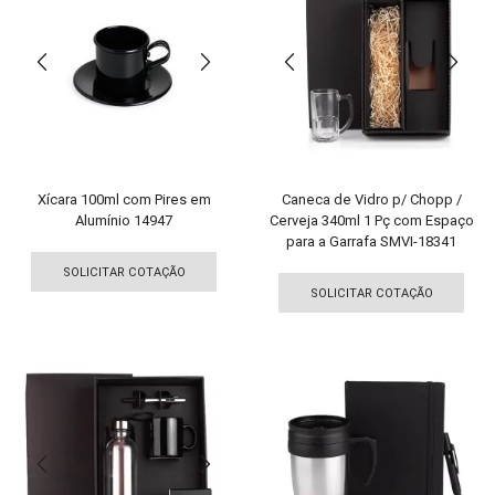
opç
podem
pod
ser
ser
escolhidas
esco
na
na
página
pági
do
do
produto
pro
Xícara 100ml com Pires em
Caneca de Vidro p/ Chopp /
Alumínio 14947
Cerveja 340ml 1 Pç com Espaço
para a Garrafa SMVI-18341
Este
Est
produto
SOLICITAR COTAÇÃO
pro
tem
SOLICITAR COTAÇÃO
tem
várias
vári
variantes.
vari
As
As
opções
opç
podem
pod
ser
ser
escolhidas
esco
na