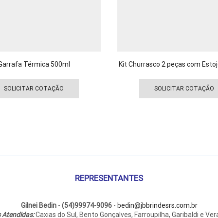
Garrafa Térmica 500ml
Kit Churrasco 2 peças com Estoj
Este
produto
SOLICITAR COTAÇÃO
SOLICITAR COTAÇÃO
tem
várias
variantes.
As
opções
podem
ser
escolhidas
REPRESENTANTES
na
página
do
Gilnei Bedin
-
(54)99974-9096
-
bedin@jbbrindesrs.com.br
 Atendidas:
Caxias do Sul, Bento Gonçalves, Farroupilha, Garibaldi e Ver
produto