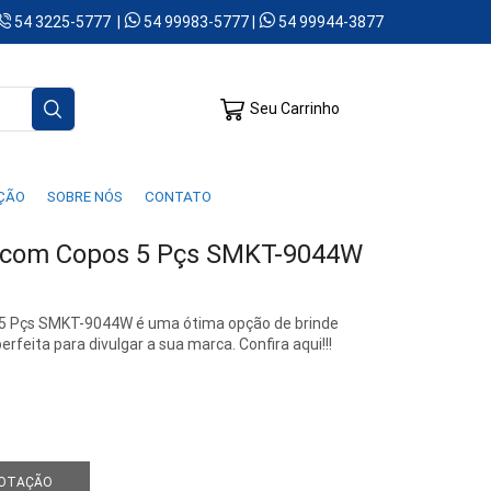
54 3225-5777 |
54 99983-5777 |
54 99944-3877
Seu Carrinho
AÇÃO
SOBRE NÓS
CONTATO
o com Copos 5 Pçs SMKT-9044W
 5 Pçs SMKT-9044W é uma ótima opção de brinde
feita para divulgar a sua marca. Confira aqui!!!
COTAÇÃO