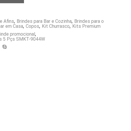
e Afins
,
Brindes para Bar e Cozinha
,
Brindes para o
sar em Casa
,
Copos
,
Kit Churrasco
,
Kits Premium
rinde promocional
,
pos 5 Pçs SMKT-9044W