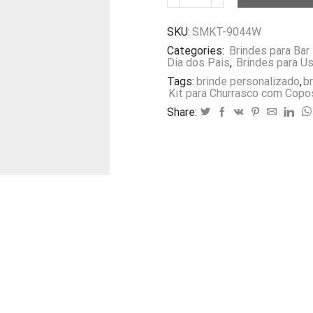
para
Churrasco
SKU:
SMKT-9044W
com
Copos
Categories:
Brindes para Bar 
5
Dia dos Pais
,
Brindes para U
Pçs
Tags:
brinde personalizado
,
b
SMKT-
Kit para Churrasco com Co
9044W
quantidade
Share: