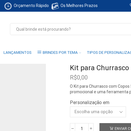
Orçamento Rápido
Os Melhores Prazos
Search
input
LANÇAMENTOS
BRINDES POR TEMA
TIPOS DE PERSONALIZ
Kit para Churrasc
R$
0,00
O Kit para Churrasco com Copos
promocional e uma ferramenta per
Personalização em
ENVIAR 
Kit