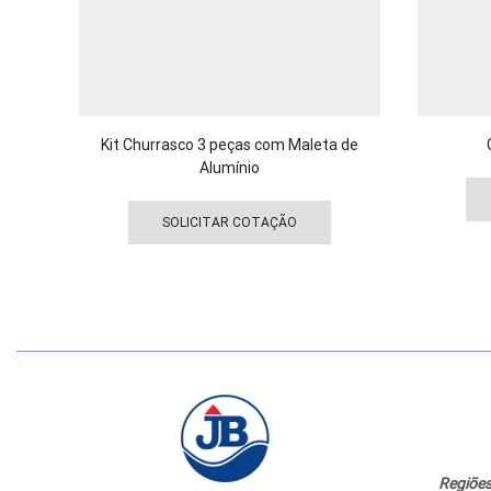
Kit Churrasco 3 peças com Maleta de
Alumínio
Este
produto
SOLICITAR COTAÇÃO
tem
várias
variantes.
As
opções
podem
ser
escolhidas
na
página
do
Regiões