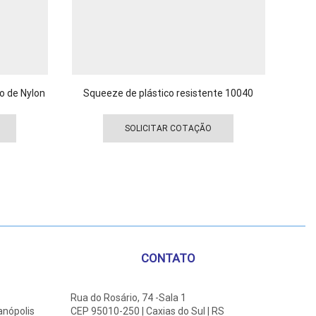
o de Nylon
Squeeze de plástico resistente 10040
K
Este
Este
produto
produto
SOLICITAR COTAÇÃO
tem
tem
várias
várias
variantes.
variantes.
As
As
opções
opções
podem
podem
ser
ser
escolhidas
escolhidas
CONTATO
na
na
página
página
do
do
Rua do Rosário, 74 -Sala 1
anópolis
CEP 95010-250 | Caxias do Sul | RS
produto
produto