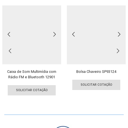
Caixa de Som Multimídia com
Bolsa Chaveiro SP93124
Rádio FM e Bluetooth 12901
Est
Este
pro
SOLICITAR COTAÇÃO
produto
tem
SOLICITAR COTAÇÃO
tem
vári
várias
vari
variantes.
As
As
opç
opções
pod
podem