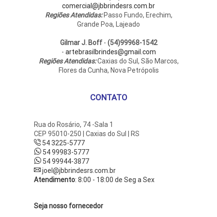
comercial@jbbrindesrs.com.br
Regiões Atendidas:
Passo Fundo, Erechim,
Grande Poa, Lajeado
Gilmar J. Boff
-
(54)99968-1542
-
artebrasilbrindes@gmail.com
Regiões Atendidas:
Caxias do Sul, São Marcos,
Flores da Cunha, Nova Petrópolis
CONTATO
Rua do Rosário, 74 -Sala 1
CEP 95010-250 | Caxias do Sul | RS
54 3225-5777
54 99983-5777
54 99944-3877
joel@jbbrindesrs.com.br
Atendimento
: 8:00 - 18:00 de Seg a Sex
Seja nosso fornecedor