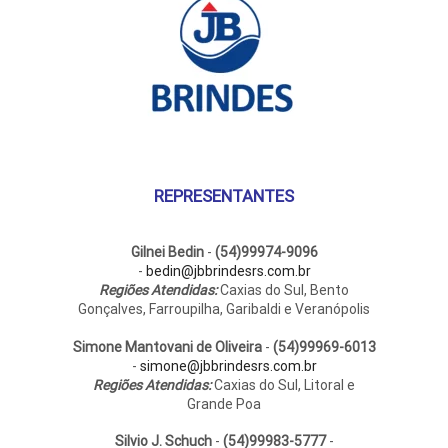
ser
ser
esc
escolhidas
na
na
pág
página
do
do
pro
produto
REPRESENTANTES
Gilnei Bedin
-
(54)99974-9096
-
bedin@jbbrindesrs.com.br
Regiões Atendidas:
Caxias do Sul, Bento
Gonçalves, Farroupilha, Garibaldi e Veranópolis
Simone Mantovani de Oliveira
-
(54)99969-6013
-
simone@jbbrindesrs.com.br
Regiões Atendidas:
Caxias do Sul, Litoral e
Grande Poa
Silvio J. Schuch
-
(54)99983-5777
-