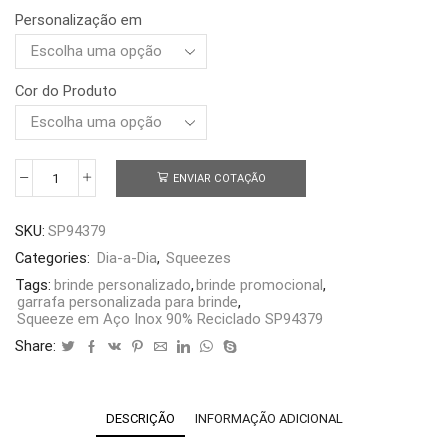
Personalização em
Cor do Produto
ENVIAR COTAÇÃO
Squeeze
em
Aço
SKU:
SP94379
Inox
90%
Categories:
Dia-a-Dia
,
Squeezes
Reciclado
Tags:
brinde personalizado
,
brinde promocional
,
SP94379
garrafa personalizada para brinde
,
quantidade
Squeeze em Aço Inox 90% Reciclado SP94379
Share:
DESCRIÇÃO
INFORMAÇÃO ADICIONAL