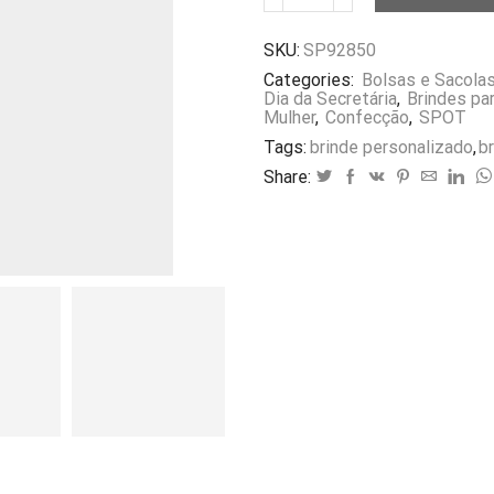
Non-
woven
SKU:
SP92850
Laminado
SP92850
Categories:
Bolsas e Sacola
quantidade
Dia da Secretária
,
Brindes pa
Mulher
,
Confecção
,
SPOT
Tags:
brinde personalizado
,
b
Share: