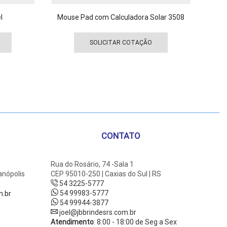
l
Mouse Pad com Calculadora Solar 3508
E
Este
Este
produto
produto
SOLICITAR COTAÇÃO
tem
tem
várias
várias
variantes.
variantes.
As
As
opções
opções
podem
podem
ser
ser
escolhidas
escolhidas
CONTATO
na
na
página
página
do
do
Rua do Rosário, 74 -Sala 1
anópolis
CEP 95010-250 | Caxias do Sul | RS
produto
produto
54 3225-5777
54 99983-5777
m.br
54 99944-3877
joel@jbbrindesrs.com.br
Atendimento
: 8:00 - 18:00 de Seg a Sex