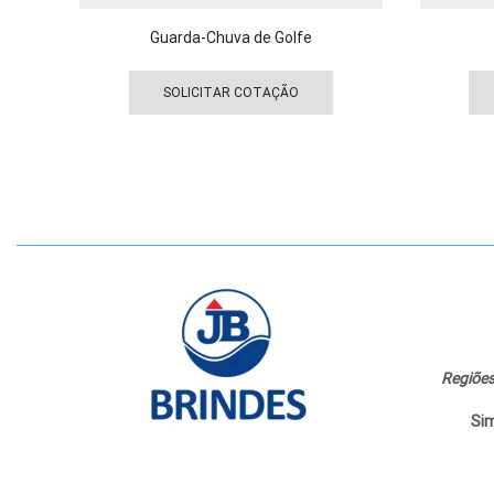
Guarda-Chuva de Golfe
Este
produto
SOLICITAR COTAÇÃO
tem
várias
variantes.
As
opções
podem
ser
escolhidas
na
página
do
Regiões
produto
Sim