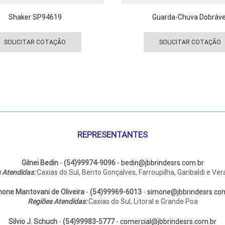
Shaker SP94619
Guarda-Chuva Dobráve
Este
produto
SOLICITAR COTAÇÃO
SOLICITAR COTAÇÃO
tem
várias
variantes.
As
opções
podem
ser
escolhidas
REPRESENTANTES
na
página
do
Gilnei Bedin
-
(54)99974-9096
-
bedin@jbbrindesrs.com.br
 Atendidas:
Caxias do Sul, Bento Gonçalves, Farroupilha, Garibaldi e Ver
produto
one Mantovani de Oliveira
-
(54)99969-6013
-
simone@jbbrindesrs.co
Regiões Atendidas:
Caxias do Sul, Litoral e Grande Poa
Silvio J. Schuch
-
(54)99983-5777
-
comercial@jbbrindesrs.com.br