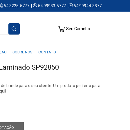
54 3225-5777 |
54 99983-5777 |
54 99944-3877
Seu Carrinho
AÇÃO
SOBRE NÓS
CONTATO
 Laminado SP92850
e brinde para o seu cliente. Um produto perfeito para
qui!
COTAÇÃO