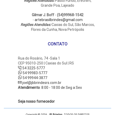
Regiões Atendidas:
Passo Fundo, Erechim,
Grande Poa, Lajeado
Gilmar J. Boff
-
(54)99968-1542
-
artebrasilbrindes@gmail.com
Regiões Atendidas:
Caxias do Sul, São Marcos,
Flores da Cunha, Nova Petrópolis
CONTATO
Rua do Rosário, 74 -Sala 1
CEP 95010-250 | Caxias do Sul | RS
54 3225-5777
54 99983-5777
54 99944-3877
joel@jbbrindesrs.com.br
Atendimento
: 8:00 - 18:00 de Seg a Sex
Seja nosso fornecedor
Copyright © 2026.
JB Brindes
. TODOS OS DIREITOS