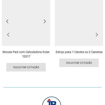
Mouse Pad com Calculadora Solar
Estojo para 1 Caneta ou 2 Canetas
12017
Est
Este
pro
SOLICITAR COTAÇÃO
produto
tem
SOLICITAR COTAÇÃO
tem
vári
várias
vari
variantes.
As
As
opç
opções
pod
podem
ser
ser
esc