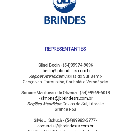
escolhidas
na
na
pág
página
do
do
pro
produto
REPRESENTANTES
Gilnei Bedin
-
(54)99974-9096
-
bedin@jbbrindesrs.com.br
Regiões Atendidas:
Caxias do Sul, Bento
Gonçalves, Farroupilha, Garibaldi e Veranópolis
Simone Mantovani de Oliveira
-
(54)99969-6013
-
simone@jbbrindesrs.com.br
Regiões Atendidas:
Caxias do Sul, Litoral e
Grande Poa
Silvio J. Schuch
-
(54)99983-5777
-
comercial@jbbrindesrs.com.br