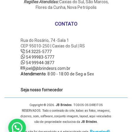
Regiões Atendidas:
Caxias do Sul, São Marcos,
Flores da Cunha, Nova Petrópolis
CONTATO
Rua do Rosário, 74 -Sala 1
CEP 95010-250 | Caxias do Sul | RS
54 3225-5777
54 99983-5777
54 99944-3877
joel@jbbrindesrs.com.br
Atendimento
: 8:00 - 18:00 de Seg a Sex
Seja nosso fornecedor
Copyright © 2026.
JB Brindes
. TODOS OS DIREITOS
RESERVADOS. Todo o conteúdo do site, todas as fotos, imagens,
dizeres, som, software, conjunto imagem, layout, aqui veiculados
são de propriedade exclusiva da
JB Brindes.
Este site foi desenvolvido e é administrado pela