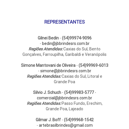
REPRESENTANTES
Gilnei Bedin
-
(54)99974-9096
-
bedin@jbbrindesrs.com.br
Regiões Atendidas:
Caxias do Sul, Bento
Gonçalves, Farroupilha, Garibaldi e Veranópolis
Simone Mantovani de Oliveira
-
(54)99969-6013
-
simone@jbbrindesrs.com.br
Regiões Atendidas:
Caxias do Sul, Litoral e
Grande Poa
Silvio J. Schuch
-
(54)99983-5777
-
comercial@jbbrindesrs.com.br
Regiões Atendidas:
Passo Fundo, Erechim,
Grande Poa, Lajeado
Gilmar J. Boff
-
(54)99968-1542
-
artebrasilbrindes@gmail.com