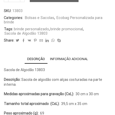
de
Algodão
SKU:
13803
13803
quantidade
Categories:
Bolsas e Sacolas
,
Ecobag Personalizada para
brinde
Tags:
brinde personalizado
,
brinde promocional
,
Sacola de Algodão 13803
Share:
DESCRIÇÃO
INFORMAÇÃO ADICIONAL
Sacola de Algodão 13803
Descrição:
Sacola de algodão com alças costuradas na parte
interna.
Medidas aproximadas para gravação
(CxL):
30 cm x 30 cm
Tamanho total aproximado
(CxL):
39,5 cm x 35 cm
Peso aproximado
(g):
69