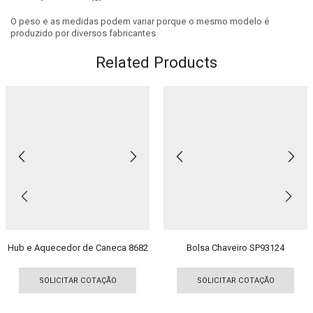
O peso e as medidas podem variar porque o mesmo modelo é
produzido por diversos fabricantes
Related Products
Hub e Aquecedor de Caneca 8682
Bolsa Chaveiro SP93124
Este
Est
produto
pro
SOLICITAR COTAÇÃO
SOLICITAR COTAÇÃO
tem
tem
várias
vári