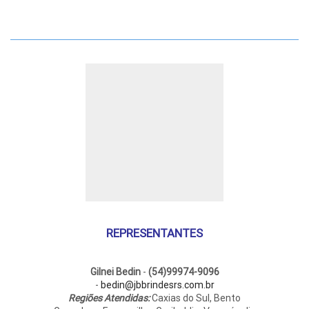
variantes.
vari
As
As
opções
opç
podem
pod
ser
ser
escolhidas
esc
na
na
página
pág
do
do
produto
pro
REPRESENTANTES
Gilnei Bedin
-
(54)99974-9096
-
bedin@jbbrindesrs.com.br
Regiões Atendidas:
Caxias do Sul, Bento