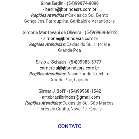
Gilnei Bedin
-
(54)99974-9096
-
bedin@jbbrindesrs.com.br
Regiões Atendidas:
Caxias do Sul, Bento
Gonçalves, Farroupilha, Garibaldi e Veranópolis
Simone Mantovani de Oliveira
-
(54)99969-6013
-
simone@jbbrindesrs.com.br
Regiões Atendidas:
Caxias do Sul, Litoral e
Grande Poa
Silvio J. Schuch
-
(54)99983-5777
-
comercial@jbbrindesrs.com.br
Regiões Atendidas:
Passo Fundo, Erechim,
Grande Poa, Lajeado
Gilmar J. Boff
-
(54)99968-1542
-
artebrasilbrindes@gmail.com
Regiões Atendidas:
Caxias do Sul, São Marcos,
Flores da Cunha, Nova Petrópolis
CONTATO