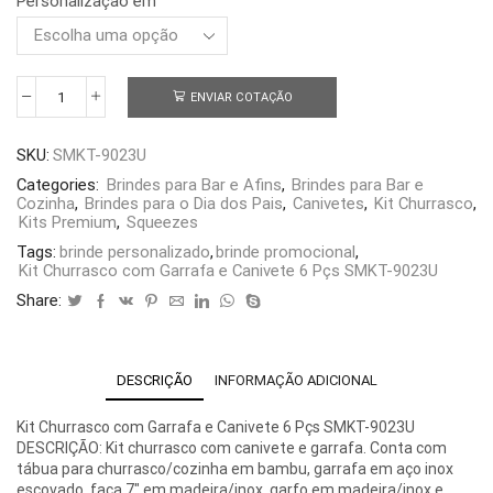
Personalização em
ENVIAR COTAÇÃO
Kit
Churrasco
com
SKU:
SMKT-9023U
Garrafa
e
Categories:
Brindes para Bar e Afins
,
Brindes para Bar e
Canivete
Cozinha
,
Brindes para o Dia dos Pais
,
Canivetes
,
Kit Churrasco
,
6
Kits Premium
,
Squeezes
Pçs
Tags:
brinde personalizado
,
brinde promocional
,
SMKT-
Kit Churrasco com Garrafa e Canivete 6 Pçs SMKT-9023U
9023U
quantidade
Share:
DESCRIÇÃO
INFORMAÇÃO ADICIONAL
Kit Churrasco com Garrafa e Canivete 6 Pçs SMKT-9023U
DESCRIÇÃO: Kit churrasco com canivete e garrafa. Conta com
tábua para churrasco/cozinha em bambu, garrafa em aço inox
escovado, faca 7″ em madeira/inox, garfo em madeira/inox e