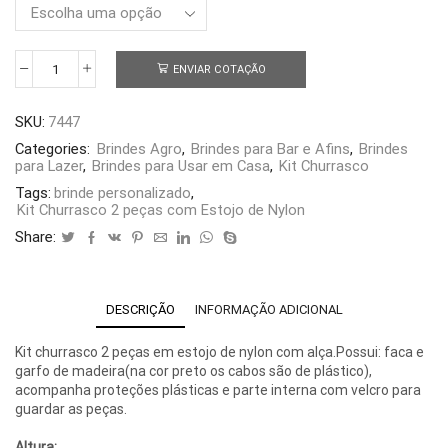
ENVIAR COTAÇÃO
Kit
Churrasco
2
SKU:
7447
peças
com
Categories:
Brindes Agro
,
Brindes para Bar e Afins
,
Brindes
Estojo
para Lazer
,
Brindes para Usar em Casa
,
Kit Churrasco
de
Tags:
brinde personalizado
,
Nylon
Kit Churrasco 2 peças com Estojo de Nylon
quantidade
Share:
DESCRIÇÃO
INFORMAÇÃO ADICIONAL
Kit churrasco 2 peças em estojo de nylon com alça.Possui: faca e
garfo de madeira(na cor preto os cabos são de plástico),
acompanha proteções plásticas e parte interna com velcro para
guardar as peças.
Altura: