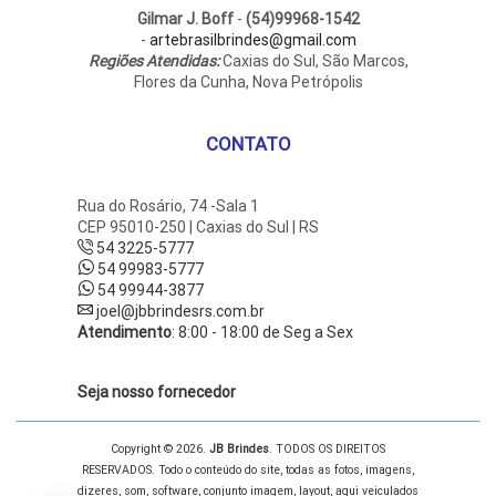
Gilmar J. Boff
-
(54)99968-1542
-
artebrasilbrindes@gmail.com
Regiões Atendidas:
Caxias do Sul, São Marcos,
Flores da Cunha, Nova Petrópolis
CONTATO
Rua do Rosário, 74 -Sala 1
CEP 95010-250 | Caxias do Sul | RS
54 3225-5777
54 99983-5777
54 99944-3877
joel@jbbrindesrs.com.br
Atendimento
: 8:00 - 18:00 de Seg a Sex
Seja nosso fornecedor
Copyright © 2026.
JB Brindes
. TODOS OS DIREITOS
RESERVADOS. Todo o conteúdo do site, todas as fotos, imagens,
dizeres, som, software, conjunto imagem, layout, aqui veiculados