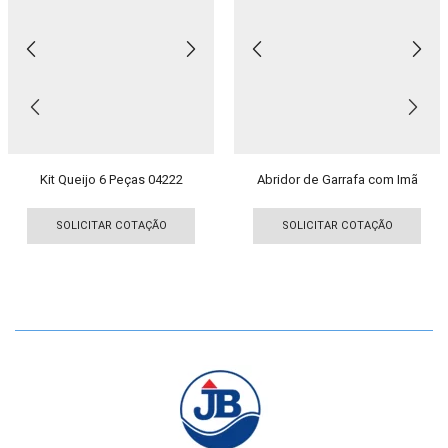
Kit Queijo 6 Peças 04222
Abridor de Garrafa com Imã
Este
Est
produto
pro
SOLICITAR COTAÇÃO
SOLICITAR COTAÇÃO
tem
tem
várias
vári
variantes.
vari
As
As
opções
opç
podem
pod
ser
ser
escolhidas
esc
na
na
página
pág