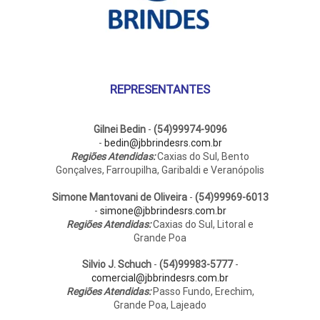
do
do
produto
pro
REPRESENTANTES
Gilnei Bedin
-
(54)99974-9096
-
bedin@jbbrindesrs.com.br
Regiões Atendidas:
Caxias do Sul, Bento
Gonçalves, Farroupilha, Garibaldi e Veranópolis
Simone Mantovani de Oliveira
-
(54)99969-6013
-
simone@jbbrindesrs.com.br
Regiões Atendidas:
Caxias do Sul, Litoral e
Grande Poa
Silvio J. Schuch
-
(54)99983-5777
-
comercial@jbbrindesrs.com.br
Regiões Atendidas:
Passo Fundo, Erechim,
Grande Poa, Lajeado