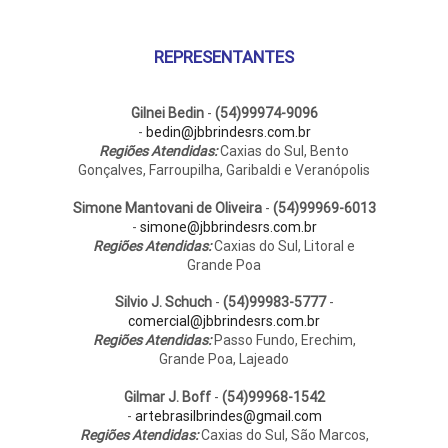
REPRESENTANTES
Gilnei Bedin
-
(54)99974-9096
-
bedin@jbbrindesrs.com.br
Regiões Atendidas:
Caxias do Sul, Bento
Gonçalves, Farroupilha, Garibaldi e Veranópolis
Simone Mantovani de Oliveira
-
(54)99969-6013
-
simone@jbbrindesrs.com.br
Regiões Atendidas:
Caxias do Sul, Litoral e
Grande Poa
Silvio J. Schuch
-
(54)99983-5777
-
comercial@jbbrindesrs.com.br
Regiões Atendidas:
Passo Fundo, Erechim,
Grande Poa, Lajeado
Gilmar J. Boff
-
(54)99968-1542
-
artebrasilbrindes@gmail.com
Regiões Atendidas:
Caxias do Sul, São Marcos,