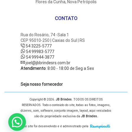
Flores da Cunha, Nova Petrópolis
CONTATO
Rua do Rosário, 74 -Sala 1
CEP 95010-250 | Caxias do Sul | RS
54 3225-5777
54 99983-5777
54 99944-3877
joel@jbbrindesrs.com.br
Atendimento
: 8:00 - 18:00 de Seg a Sex
Seja nosso fornecedor
Copyright © 2026.
JB Brindes
. TODOS OS DIREITOS
RESERVADOS. Todo o conteúdo do site, todas as fotos, imagens,
dizeres, som, software, conjunto imagem, layout, aqui veiculados
são de propriedade exclusiva da
JB Brindes.
Posso Ajudar?
Este site foi desenvolvido e é administrado pela