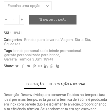
ENVIAR COTAÇÃO
Garrafa
Térmica
350ml
SKU:
18941
18941
quantidade
Categories:
Brindes para Levar na Viagem
,
Dia-a-Dia
,
Squeezes
Tags:
brinde personalizado
,
brinde promocional
,
garrafa personalizada para brinde
,
Garrafa Térmica 350ml 18941
Share:
DESCRIÇÃO
INFORMAÇÃO ADICIONAL
Descrição: Desenvolvida para conservar líquidos na temperatura
ideal por mais tempo, esta garrafa térmica de 350ml é produzida
em inox com parede dupla e isolamento a vácuo, proporcionando
alta eficiência térmica. Seu acabamento em aço escovado