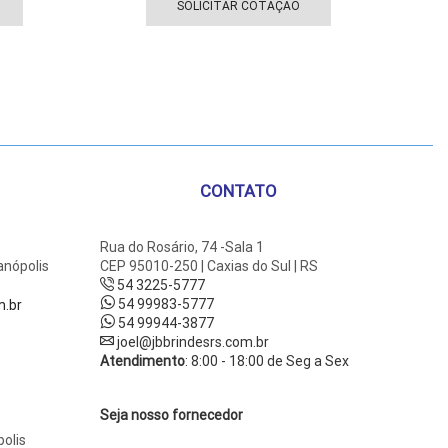
produto
produto
SOLICITAR COTAÇÃO
tem
tem
várias
várias
variantes.
variantes.
As
As
opções
opções
podem
podem
ser
ser
escolhidas
escolhidas
CONTATO
na
na
página
página
do
do
Rua do Rosário, 74 -Sala 1
anópolis
CEP 95010-250 | Caxias do Sul | RS
produto
produto
54 3225-5777
54 99983-5777
m.br
54 99944-3877
joel@jbbrindesrs.com.br
Atendimento
: 8:00 - 18:00 de Seg a Sex
Seja nosso fornecedor
olis