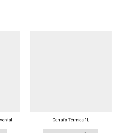
Avental
Garrafa Térmica 1L
Este
Este