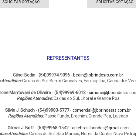
produto
SOLICITAR COTAÇÃO
SOLICITAR COTAÇÃO
tem
várias
variantes.
As
opções
podem
ser
escolhidas
REPRESENTANTES
na
página
do
Gilnei Bedin
-
(54)99974-9096
-
bedin@jbbrindesrs.com.br
 Atendidas:
Caxias do Sul, Bento Gonçalves, Farroupilha, Garibaldi e Ver
produto
one Mantovani de Oliveira
-
(54)99969-6013
-
simone@jbbrindesrs.co
Regiões Atendidas:
Caxias do Sul, Litoral e Grande Poa
Silvio J. Schuch
-
(54)99983-5777
-
comercial@jbbrindesrs.com.br
Regiões Atendidas:
Passo Fundo, Erechim, Grande Poa, Lajeado
Gilmar J. Boff
-
(54)99968-1542
-
artebrasilbrindes@gmail.com
iões Atendidas:
Caxias do Sul, São Marcos, Flores da Cunha, Nova Petróp