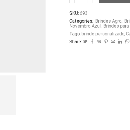
de
Metal
SKU:
693
com
11
Categories:
Brindes Agro
,
Br
Funções
Novembro Azul
,
Brindes para
quantidade
Tags:
brinde personalizado
,
C
Share: