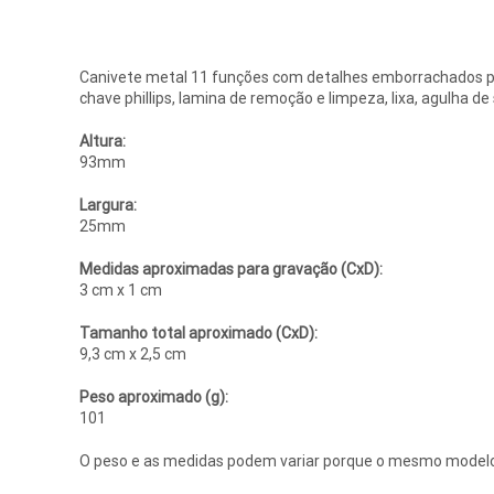
Canivete metal 11 funções com detalhes emborrachados preto(
chave phillips, lamina de remoção e limpeza, lixa, agulha 
Altura:
93mm
Largura:
25mm
Medidas aproximadas para gravação (CxD):
3 cm x 1 cm
Tamanho total aproximado (CxD):
9,3 cm x 2,5 cm
Peso aproximado (g):
101
O peso e as medidas podem variar porque o mesmo modelo 