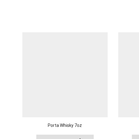
Porta Whisky 7oz
Este