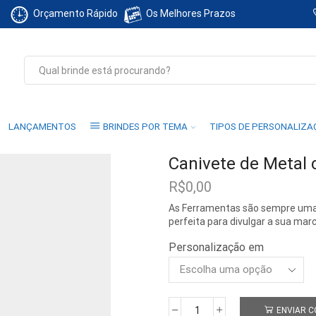
Orçamento Rápido
Os Melhores Prazos
Search
input
LANÇAMENTOS
BRINDES POR TEMA
TIPOS DE PERSONALIZ
Canivete de Metal
R$
0,00
As Ferramentas são sempre uma
perfeita para divulgar a sua marc
Personalização em
ENVIAR 
Canivete