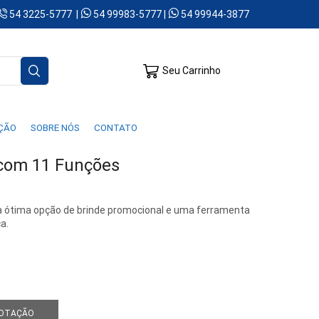
54 3225-5777 |
54 99983-5777 |
54 99944-3877
Seu Carrinho
AÇÃO
SOBRE NÓS
CONTATO
 com 11 Funções
 ótima opção de brinde promocional e uma ferramenta
a.
COTAÇÃO