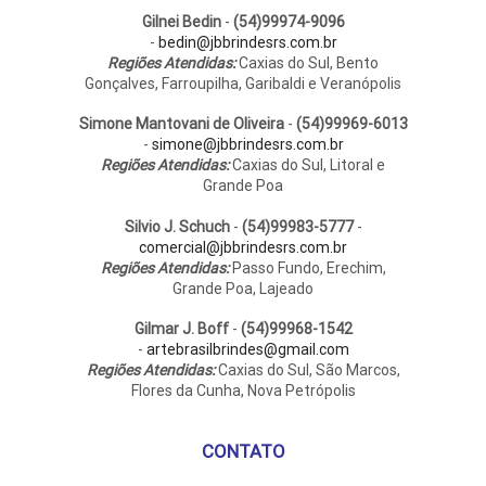
Gilnei Bedin
-
(54)99974-9096
-
bedin@jbbrindesrs.com.br
Regiões Atendidas:
Caxias do Sul, Bento
Gonçalves, Farroupilha, Garibaldi e Veranópolis
Simone Mantovani de Oliveira
-
(54)99969-6013
-
simone@jbbrindesrs.com.br
Regiões Atendidas:
Caxias do Sul, Litoral e
Grande Poa
Silvio J. Schuch
-
(54)99983-5777
-
comercial@jbbrindesrs.com.br
Regiões Atendidas:
Passo Fundo, Erechim,
Grande Poa, Lajeado
Gilmar J. Boff
-
(54)99968-1542
-
artebrasilbrindes@gmail.com
Regiões Atendidas:
Caxias do Sul, São Marcos,
Flores da Cunha, Nova Petrópolis
CONTATO