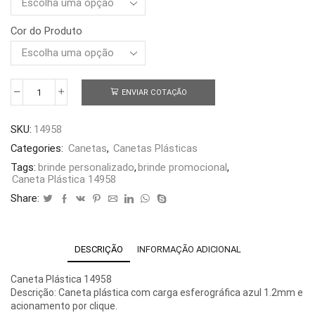
Cor do Produto
ENVIAR COTAÇÃO
Caneta
Plástica
14958
SKU:
14958
quantidade
Categories:
Canetas
,
Canetas Plásticas
Tags:
brinde personalizado
,
brinde promocional
,
Caneta Plástica 14958
Share:
DESCRIÇÃO
INFORMAÇÃO ADICIONAL
Caneta Plástica 14958
Descrição: Caneta plástica com carga esferográfica azul 1.2mm e
acionamento por clique.